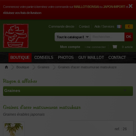
Commencez votre panier ici terminez votre commande sur
MAILLOT-BONSAI
ou
JAPON-IMPORT
et
réduisez vos frais de livraison
Commande directe
Contact
Aide / Services
€
Mon compte
› me connecter
0 article
BOUTIQUE
CONSEILS
PHOTOS
GUY MAILLOT
CONTACT
Boutique
Graines
Graines d'acer matsumurae matsukaze
Rayon à afficher
Graines d'acer matsumurae matsukaze
Graines érables japonais
ref. : 26