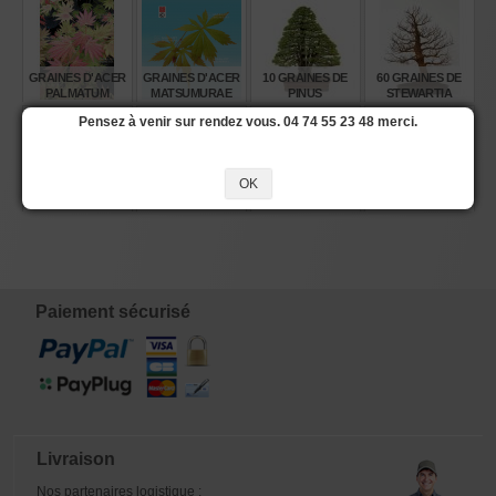
GRAINES D'ACER
GRAINES D'ACER
10 GRAINES DE
60 GRAINES DE
PALMATUM
MATSUMURAE
PINUS
STEWARTIA
MOONRISE
KAGA KUJAKU
PENTAPHYLLA
MONADELPHA
Pensez à venir sur rendez vous. 04 74 55 23 48 merci.
€
€
€
€
8,00
6,00
8,60
8,00
OK
+- 60 GRAINES
GRAINES DE
GRAINES D'ACER
GRAINES D'ACER
D'ACER
PSEUDO
PALMATUM
PALMATUM
BUERGERIANUM
CYDONIA
ARAKAWA 60
GENSHU YAMA
SINENSIS
GRAINES
MOMIJI
€
€
€
€
6,00
6,00
8,00
6,00
Paiement sécurisé
Livraison
Nos partenaires logistique :