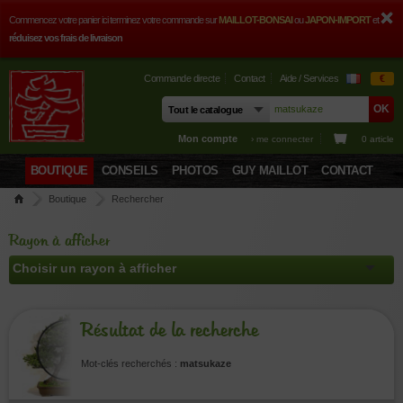
Commencez votre panier ici terminez votre commande sur
MAILLOT-BONSAI
ou
JAPON-IMPORT
et
réduisez vos frais de livraison
Commande directe
Contact
Aide / Services
€
Mon compte
› me connecter
0 article
BOUTIQUE
CONSEILS
PHOTOS
GUY MAILLOT
CONTACT
Boutique
Rechercher
Rayon à afficher
Résultat de la recherche
Mot-clés recherchés :
matsukaze