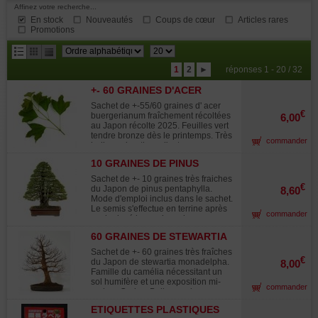
Affinez votre recherche...
En stock
Nouveautés
Coups de cœur
Articles rares
Promotions
résultats
1
2
►
réponses 1 - 20 / 32
par
+- 60 GRAINES D'ACER
page
BUERGERIANUM
Sachet de +-55/60 graines d' acer
€
buergerianum fraîchement récoltées
6,00
au Japon récolte 2025. Feuilles vert
tendre bronze dès le printemps. Très
commander
belles colorations d'automne rouge
orangé. Croissance rapide. Mode
10 GRAINES DE PINUS
d'emploi inclus dans le sachet.
PENTAPHYLLA
L'érable de burger est de culture
Sachet de +- 10 graines très fraiches
facile et de croissance rapide, il est
€
du Japon de pinus pentaphylla.
8,60
très souvent formé en bonsaï par les
Mode d'emploi inclus dans le sachet.
professionnels et les amateurs
Le semis s'effectue en terrine après
commander
japonais car pratiquement tous les
avoir placé les graines dans un
styles de bonsaï sont réalisables.
sachet plastique avec du sable frais
Planté au jardin ce sera un bel
60 GRAINES DE STEWARTIA
dans le bac à légumes du
arbuste d'ornement il a la
MONADELPHA
réfrigérateur et ce durant 2 mois.
Sachet de +- 60 graines très fraîches
particularité a l'âge adulte d'voir une
Puis ensuite faire le semis dans un
€
du Japon de stewartia monadelpha.
8,00
écorce qui se desquame comme
sol drainant à température ambiante.
Famille du camélia nécessitant un
celle du platane. Chez maillot
Levée en 30/40 jours. Repiquage en
sol humifère et une exposition mi-
bonsai nous l'utilisons avec succès
commander
pot individuel en fin de 1ere année.
ombre. Caduc. Belles couleurs
en formation de haies décoratives.
Eviter les excès d'eau. Vue n°5/6/7
automnales rose orangé. Arbuste à
terrines de semis âgée de 1 année.
ETIQUETTES PLASTIQUES
port dressé. Ecorce rouge s'exfoliant.