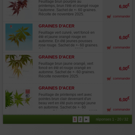
Feuillage brun pourpre au
€
printemps, brun l'été et orangé rouge
6,00
l'automne. Sachet de +- 60 graines.
Récolte de novembre 2025.
commander
GRAINES D'ACER
MATSUMURAE KAGA
Feuillage vert cuivré, vert foncé en
KUJAKU
€
été et jaune orangé rouge en
6,00
automne. En été jeunes pousses
rose rouge. Sachet de +- 60 graines.
commander
Récolte de novembre 2025.
GRAINES D'ACER
MATSUMURAE MATSUKAZE
Feuillage brun jaune orangé, vert
€
foncé en été et rouge orangé en
6,00
automne. Sachet de +- 60 graines.
Récolte novembre 2025.
commander
GRAINES D'ACER
MATSUMURAE MEOTO
Feuillage de printemps vert avec
€
pointes brun clair devenant d'un
6,00
beau vert en été puis orangé jaune
en automne. Sachet de +- 60
commander
graines. Récolte de novembre 2025.
1
2
►
réponses 1 - 20 / 32