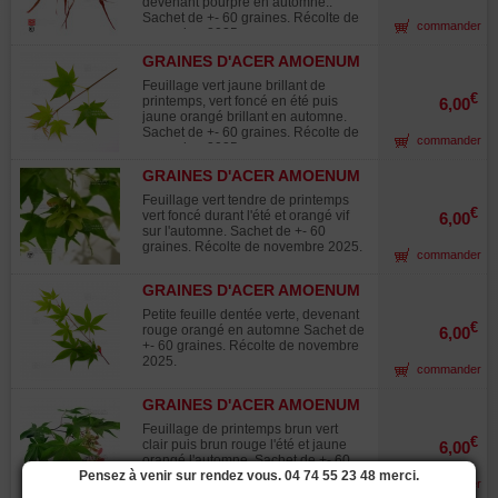
devenant pourpre en automne..
Sachet de +- 60 graines. Récolte de
commander
novembre 2025.
GRAINES D'ACER AMOENUM
HOGYOKU
Feuillage vert jaune brillant de
€
printemps, vert foncé en été puis
6,00
jaune orangé brillant en automne.
Sachet de +- 60 graines. Récolte de
commander
novembre 2025.
GRAINES D'ACER AMOENUM
ICHIGYOJI
Feuillage vert tendre de printemps
€
vert foncé durant l'été et orangé vif
6,00
sur l'automne. Sachet de +- 60
graines. Récolte de novembre 2025.
commander
GRAINES D'ACER AMOENUM
IKARUGA
Petite feuille dentée verte, devenant
€
rouge orangé en automne Sachet de
6,00
+- 60 graines. Récolte de novembre
2025.
commander
GRAINES D'ACER AMOENUM
KURABU YAMA
Feuillage de printemps brun vert
€
clair puis brun rouge l'été et jaune
6,00
orangé l'automne. Sachet de +- 60
Pensez à venir sur rendez vous. 04 74 55 23 48 merci.
graines. Récolte de novembre 2025.
commander