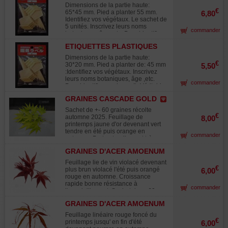
Dernière vues cultures de plein
GRANDES LES 5: 65*45 MM
Feuilles ovales, vert clair, finement
Dimensions de la partie haute:
champ. Récolte novembre 2025.
dentées. Fleurs en forme de coupe,
€
65*45 mm. Pied a planter 55 mm.
6,80
blanc pur, à étamines jaune
Identifiez vos végétaux. Le sachet de
orangées splendides. Mode
5 unités. Inscrivez leurs noms
commander
d'emploi inclus dans le sachet. Le
botaniques, âge ,etc. Pour identifier
semis s'effectue en terrine après
vos bonsaï . Véritable étiquette
avoir placé les graines dans un
ETIQUETTES PLASTIQUES
plastique durable de coloris beige
sachet plastique avec du sable frais
PETITES 8 : 30*20MM
orangé utilisé par les professionnels
Dimensions de la partie haute:
dans le bac à légumes du
japonais.
€
30*20 mm. Pied a planter de: 45 mm
5,50
réfrigérateur et ce durant minimum 2
:Identifiez vos végétaux. Inscrivez
mois. Puis ensuite faire le semis
leurs noms botaniques, âge ,etc.
dans un sol drainant à température
commander
Pour identifier vos bonsaï . Véritable
ambiante. Levée en 60/80 jours.
étiquette plastique durable de
Repiquage en pot individuel en fin
GRAINES CASCADE GOLD
coloris beige orangé utilisé par les
de 1ere année. Eviter les excès
professionnels japonais.
d'eau Stratification chaude à 20°C
Sachet de +- 60 graines récolte
€
aussi possible pendant 3 mois.
automne 2025. Feuillage de
8,00
Récolte automne 2025. Rusticité :
printemps jaune d'or devenant vert
Très rustique en pleine terre jusqu'à
tendre en été puis orange en
commander
-15°C et plus demande une
automne. Port naturellement très
protection lors de sa culture en
retombant. Souvent greffé sur tige
GRAINES D'ACER AMOENUM
bonsaï. Sur la photo N°3 semis âgé
pour profiter de son port en cascade.
BLOODGOOD
de 4 mois et photo N° 5 semis de 1
Cette variété est issu d'un semis de
Feuillage lie de vin violacé devenant
an.
ryusei croisée avec orange dream.
€
plus brun violacé l'été puis orangé
6,00
Lui préférer un emplacement a
rouge en automne. Croissance
l'ombre ou mi- ombre.
rapide bonne résistance à
commander
l'ensoleillement. Sachet de +- 60
graines. Récolte de novembre 2025.
GRAINES D'ACER AMOENUM
ENKAN
Feuillage linéaire rouge foncé du
€
printemps jusqu' en fin d'été
6,00