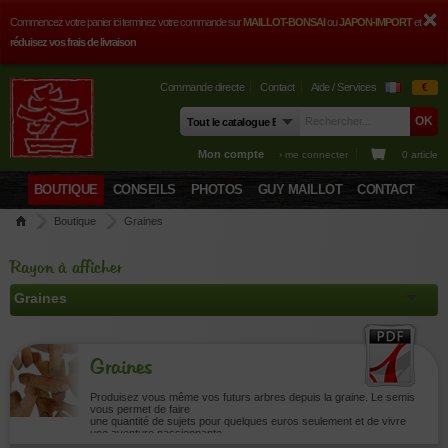
Commencez votre panier ici terminez votre commande sur
MAILLOT-BONSAI
ou
JAPON-IMPORT
et
réduisez vos frais de livraison
Commande directe
Contact
Aide / Services
€
Mon compte
› me connecter
0 article
BOUTIQUE
CONSEILS
PHOTOS
GUY MAILLOT
CONTACT
Boutique
Graines
Rayon à afficher
Graines
Produisez vous même vos futurs arbres depuis la graine. Le semis
vous permet de faire
une quantité de sujets pour quelques euros seulement et de vivre
une aventure passionnante.