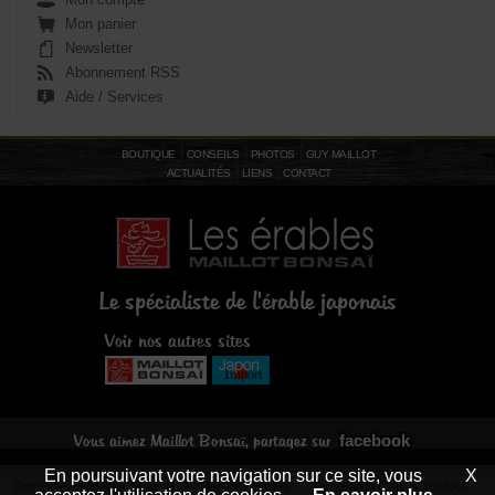
Mon panier
Newsletter
Abonnement RSS
Aide / Services
BOUTIQUE
CONSEILS
PHOTOS
GUY MAILLOT
ACTUALITÉS
LIENS
CONTACT
Le spécialiste de l'érable japonais
Voir nos autres sites
facebook
Vous aimez Maillot Bonsaï, partagez sur
En poursuivant votre navigation sur ce site, vous
X
Conditions générales de vente
-
Mentions légales
- Déclaration CNIL N°1094366 -