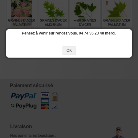
GRAINES D'ACER
GRAINES D'ACER
+- 60 GRAINES
GRAINES D'ACER
PALMATUM
AMOENUM
D'ACER
PALMATUM
MOONRISE
SATSUKI BENI
BUERGERIANUM
GENSHU YAMA
Pensez à venir sur rendez vous. 04 74 55 23 48 merci.
MOMIJI
€
€
€
€
8,00
6,00
6,00
6,00
OK
HOSTA LEMON
GRAINES DE
GRAINES D'ACER
GRAINES D'ACER
SNAP
PSEUDO
AMOENUM
PALMATUM
CYDONIA
BLOODGOOD
MIKAWA
SINENSIS
YATSUBUSA
€
€
€
€
14,00
6,00
6,00
8,00
Paiement sécurisé
Livraison
Nos partenaires logistique :