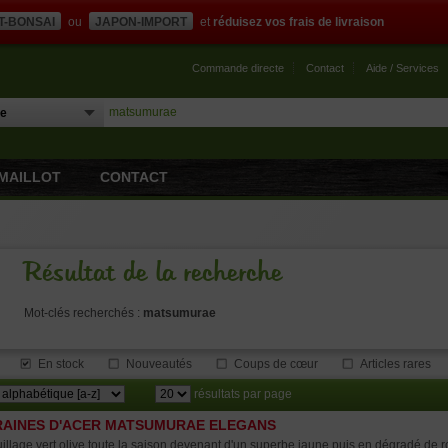
T-BONSAI
ou
JAPON-IMPORT
et
réduisez vos frais de livraison
Commande directe
Contact
Aide / Services
MAILLOT
CONTACT
Résultat de la recherche
Mot-clés recherchés :
matsumurae
En stock
Nouveautés
Coups de cœur
Articles rares
résultats par page
AINES D'ACER MATSUMURAE ELEGANS
illage vert olive toute la saison devenant d'un superbe jaune puis en dégradé de 