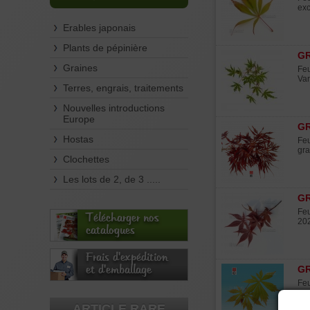
exc
Erables japonais
Plants de pépinière
GR
Graines
Feu
Var
Terres, engrais, traitements
Nouvelles introductions
Europe
GR
Hostas
Feu
gra
Clochettes
Les lots de 2, de 3 .....
GR
Feu
Télécharger nos
20
catalogues
Frais d'expédition
et d'emballage
GR
Feu
gra
ARTICLE RARE