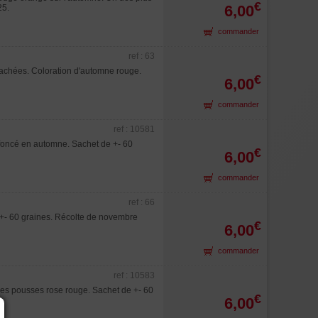
€
6,00
25.
commander
ref : 63
nachées. Coloration d'automne rouge.
€
6,00
commander
ref : 10581
 foncé en automne. Sachet de +- 60
€
6,00
commander
ref : 66
 +- 60 graines. Récolte de novembre
€
6,00
commander
ref : 10583
unes pousses rose rouge. Sachet de +- 60
€
6,00