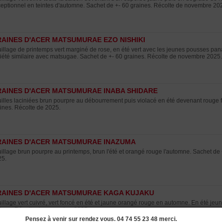
eptionnel en teintes d'automne. Sachet de +- 60 graines. Récolte de novembre 20
AINES D'ACER MATSUMURAE EZO NISHIKI
illage de printemps vert marginé de rose, en été vert avec les jeunes pousses pa
iété similaire avec matsugae. Sachet de +- 60 graines. Récolte de novembre 2025.
AINES D'ACER MATSUMURAE INABA SHIDARE
illes laciniées brun pourpre au débourrement puis violacé en été devenant rouge
ines. Récolte de 2025.
AINES D'ACER MATSUMURAE INAZUMA
illage brun pourpre au printemps, brun l'été et orangé rouge l'automne. Sachet de
25.
AINES D'ACER MATSUMURAE KAGA KUJAKU
illage vert cuivré, vert foncé en été et jaune orangé rouge en automne. En été je
ines. Récolte de novembre 2025.
Pensez à venir sur rendez vous. 04 74 55 23 48 merci.