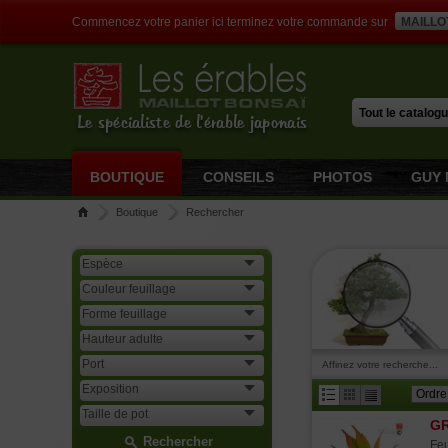
Commencez votre panier ici terminez votre commande sur
MAILLO
Le spécialiste de l'érable japonais
BOUTIQUE
CONSEILS
PHOTOS
GUY 
Boutique
Rechercher
Affinez votre recherche...
GR
Rechercher
Feu