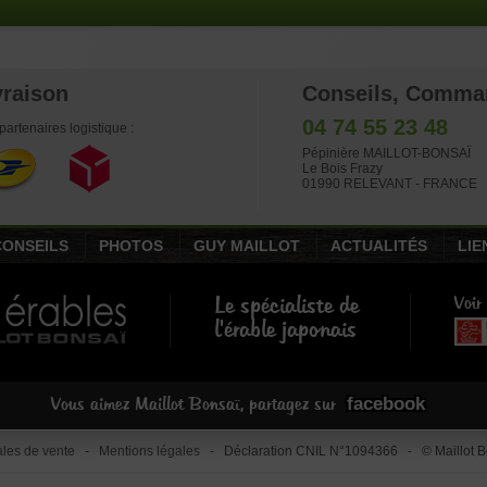
vraison
Conseils, Comma
04 74 55 23 48
partenaires logistique :
Pépinière MAILLOT-BONSAÏ
Le Bois Frazy
01990 RELEVANT - FRANCE
CONSEILS
PHOTOS
GUY MAILLOT
ACTUALITÉS
LIE
Le spécialiste de
Voir
l'érable japonais
facebook
Vous aimez Maillot Bonsaï, partagez sur
les de vente
-
Mentions légales
- Déclaration CNIL N°1094366 - © Maillot Bo