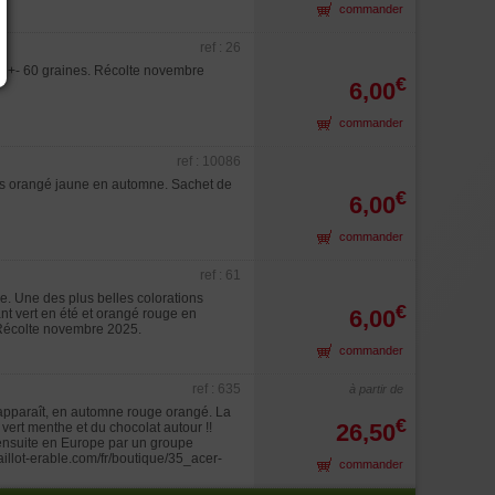
commander
ref : 26
e +- 60 graines. Récolte novembre
€
6,00
commander
ref : 10086
uis orangé jaune en automne. Sachet de
€
6,00
commander
ref : 61
e. Une des plus belles colorations
€
6,00
nt vert en été et orangé rouge en
. Récolte novembre 2025.
commander
ref : 635
à partir de
 apparaît, en automne rouge orangé. La
€
26,50
vert menthe et du chocolat autour !!
 ensuite en Europe par un groupe
aillot-erable.com/fr/boutique/35_acer-
commander