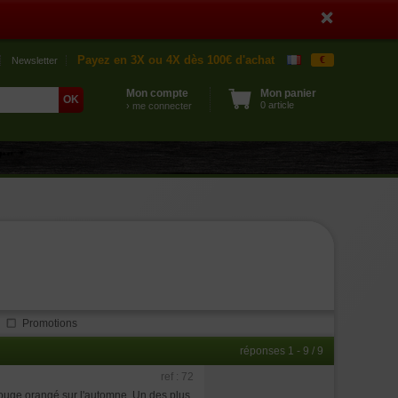
Payez en 3X ou 4X dès 100€ d'achat
€
Newsletter
Mon compte
Mon panier
0 article
› me connecter
Promotions
réponses 1 - 9 / 9
ref : 72
rouge orangé sur l'automne. Un des plus