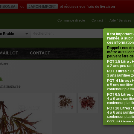
T-BONSAI
ou
JAPON-IMPORT
et
réduisez vos frais de livraison
Commande directe
Contact
Aide / Services
Il est importan
l'année, à subir
ces informations
Rappel : nos ér
mètre aussi cert
MAILLOT
CONTACT
peuvent être de 
POT
1,5 Litre :
H
hidare
à 2 ans peu rami
POT
3 litres :
Ha
3 ans ramifiée 2/
e
POT
4 Litres :
H
à 5 ans ramifiée 
er matsumurae
conteneur plastiq
POT 6.5 Litres :
4 à 6 ans ramifié
conteneur plastiq
POT 10 Litres :
H
4 à 6 ans ramifié
conteneur plasti
POT
14 Litres :
de 5 à 8 ans ram
plastique de 14 l