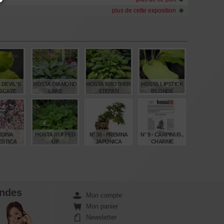
plus de cette exposition
 DEVIL'S
HOSTA DIAMOND
HOSTA BROTHER
HOSTA LIPSTICK
OCATE
LAKE
STEFAN
BLONDE
€
€
€
€
,00
15,00
12,00
12,00
DINA
HOSTA RUFFED
N° 36 - PREMNA
N° 9 - CARPINUS ,
STICA
UP
JAPONICA
CHARME
IGHT ®
€
€
€
€
,50
12,00
4,00
4,00
ndes
Mon compte
Mon panier
Newsletter