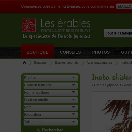
Commencez votre panier ici terminez votre commande sur
MAILLO
Le spécialiste de l'érable japonais
BOUTIQUE
CONSEILS
PHOTOS
GUY 
Boutique
Erables japonais
Acer matsumurae
Inaba s
Inaba shidar
› Erables japonais › Ac
Rechercher