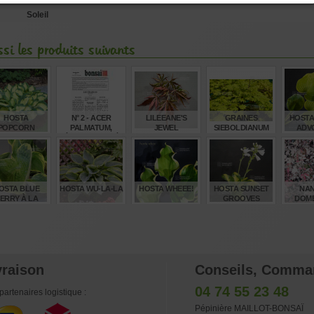
Soleil
si les produits suivants
HOSTA
N° 2 - ACER
LILEEANE'S
GRAINES
HOSTA
POPCORN
PALMATUM,
JEWEL
SIEBOLDIANUM
ADV
ÉRABLE PALMÉ
SEKI NO KEGON
(SUITE)
€
€
€
€
12,00
4,00
55,00
8,00
12
OSTA BLUE
HOSTA WU-LA-LA
HOSTA WHEEE!
HOSTA SUNSET
NAN
ERRY À LA
GROOVES
DOME
MODE
TWIL
€
€
€
€
8,00
15,00
15,00
12,00
16
vraison
Conseils, Comma
04 74 55 23 48
partenaires logistique :
Pépinière MAILLOT-BONSAÏ