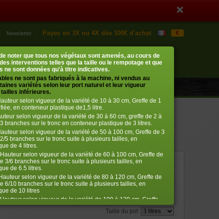
Payez en 3X ou 4X dès 100€ d'achat
€
Newsletter
Mon compte
Mon panier
t de noter que tous nos végétaux sont amenés, au cours de
0 article
› me connecter
 des interventions telles que la taille ou le rempotage et que
 ne sont données qu'à titre indicatives.
ables ne sont pas fabriqués à la machine, ni vendus au
aines variétés selon leur port naturel et leur vigueur
tailles inférieures.
auteur selon vigueur de la variété de 10 à 30 cm, Greffe de 1
fiée, en conteneur plastique de1,5 litre.
uteur selon vigueur de la variété de 30 à 60 cm, greffe de 2 à
3 branches sur le tronc en conteneur plastique de 3 litres.
auteur selon vigueur de la variété de 50 à 100 cm, Greffe de 3
2/5 branches sur le tronc suite à plusieurs tailles, en
ue de 4 litres.
Hauteur selon vigueur de la variété de 60 à 100 cm, Greffe de
e 3/6 branches sur le tronc suite à plusieurs tailles, en
ref. : 476
ue de 6.5 litres.
auteur selon vigueur de la variété de 80 à 120 cm, Greffe de
€
32,00
e 6/10 branches sur le tronc suite à plusieurs tailles, en
que de 10 litres
Hauteur selon vigueur de la variété de 100 à 120 cm, Greffe
Bien choisir la taille
ifiée 10/12 branches suite à plusieurs tailles, en conteneur
Taille du pot
itres.