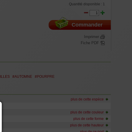
auteur selon vigueur de la variété de 100 à 120 cm, Greffe de
Quantité disponible :
1
ée 10/12 branches suite à plusieurs tailles, en conteneur
itres. Dans cette taille le volume de racines est plus important ,
ement la hauteur du végétal.
Hauteur selon vigueur de la variété de 100 à 120 cm, Greffe de
ée 10/12 branches suite à plusieurs tailles, en conteneur
Commander
itres.
Imprimer
Fiche PDF
ILLES
#AUTOMNE
#POURPRE
plus de cette espèce
plus de cette couleur
plus de cette forme
plus de cette hauteur
plus de ce port