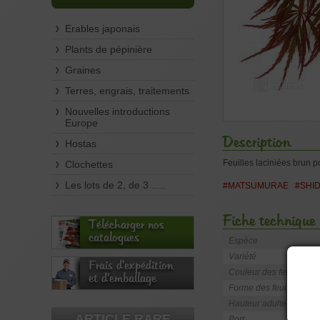
Erables japonais
Plants de pépinière
Graines
Terres, engrais, traitements
Nouvelles introductions
Europe
Description
Hostas
Feuilles laciniées brun 
Clochettes
Les lots de 2, de 3 .....
#MATSUMURAE
#SHI
Fiche technique
Télécharger nos
catalogues
Espèce
Variété
Frais d'expédition
Couleur des feuilles
et d'emballage
Forme des feuilles
Hauteur adulte
ARTICLE RARE
Port