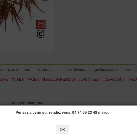
POT 20 Litres :
H
5 à 8 ans ramifi
plastique de 20 l
mais pas spécial
POT 25 Litres :
6 à 9 ans ramifi
plastique de 25 l
pourpre au débourrement puis violacé en été devenant rouge foncé en automne.
DARE
#INABA
#ACER
#DEBOURREMENT
#LACINIEES
#DEVENANT
#FEU
Acer matsumurae
Inaba shidare
Pensez à venir sur rendez vous. 04 74 55 23 48 merci.
Pourpres
Laciniées
OK
Entre 2 et 4 mètres
Semi-étalé