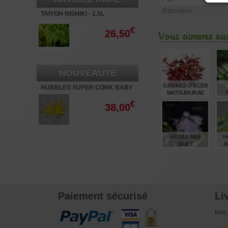
Exposition
TAIYOH NISHIKI - 1.5L
€
26,50
Vous aimerez aus
NOUVEAUTÉ
GRAINES D'ACER
HUBBLES SUPER CORK BABY
MATSUMURAE
- 3L
INABA SHIDARE
€
38,00
€
6,00
HOSTA MINI
H
SKIRT
B
€
12,00
Paiement sécurisé
Li
Nos 