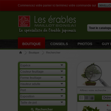
Commencez votre panier ici terminez votre commande sur
MAILLO
Le spécialiste de l'érable japonais
BOUTIQUE
CONSEILS
PHOTOS
GUY 
Boutique
Rechercher
Affinez votre recherche...
+-
Rechercher
Sac