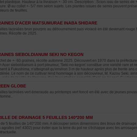
et plastique. Hauteur à la livraison +- 30 cm. Description : Scion issu de semis d
ture. Ø au collet +- 5/7 mm selon sujets. Les plantes issues de semis peuvent prése
leurs de feuilles.
AINES D'ACER MATSUMURAE INABA SHIDARE
illes laciniées brun pourpre au débourrement puis violacé en été devenant rouge
ines. Récolte de 2025.
AINES SIEBOLDIANUM SEKI NO KEGON
het de +- 60 graines, récolte automne 2025. Découvert en 1970 dans la préfectu
n Acer sieboldianum à port pleureur, 'Seki-no-kegon' constitue une variété rare et r
sent à Fukushima, n'atteignait qu'environ 3 m de hauteur après plus de trente ans
érée. Le nom de ce cultivar rend hommage à son découvreur, M. Kazou Seki, ains
i, prés de la ville de Kanuma d'où l'appellation complète 'Seki-no-kegon'. Contrair
ort retombant, dont le feuillage est généralement finement découpé, 'Seki-no-kegon
REEN GLOBE
férant à l'ensemble une silhouette dense et élégante. En automne, le feuillage év
atant avant la chute des feuilles. Les jeunes sujets montrent souvent un port semi-
illes laciniées vert émeraude au printemps vert foncé en été avec de jeunes pousse
qué avec l'âge, accentuant son allure pleureuse. Greffé sur Acer sieboldianum, ce c
utomne..
peut être cultivé dans des régions froides, jusqu'en zone USDA 4, voire légèrement 
eint en une dizaine d'années 0,9 à 1,2 m de hauteur pour 1,8 à 2,4 m d'envergure. 
LLOT. A maturité cet érable forme des branches ondulées en vagues horizontales d
nt ce port spectaculaire.
ILLE DE DRAINAGE 5 FEUILLES 140*200 MM
 de 5 feuilles de 140*200 mm. A découper selon dimensions des trous de drainage. 
 agrafes (ref :4302) pour éviter que la terre du pot ne s'échappe avec les arrosag
tractuelle.