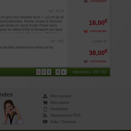
commander
ref : 4718
s en grés non émaillé brun +- 10 cm de Ø
€
16,00
ement parfumée. Plante vivace à rhizome
re facile en serre froide l'hiver sans
puis en début d'été la floraison qui dure
commander
n et jusqu'en fin d'automne. Attention
 légende dit, durant la période de
ref : 455
à partir de
r son cher et tendre amour dans la
é abattu mais où il est tombé à terre
 feuilles deviennent vertes et les
€
e la salle de Setagaya. Ces orchidées
38,00
rantissant ainsi des plantes parfaitement
t septembre le feuillage commence à jaunir
commander
 de bulbes au fil des années.
1
2
3
...
8
►
réponses 1 - 20 / 142
ndes
Mon compte
Mon panier
Newsletter
Abonnement RSS
Aide / Services