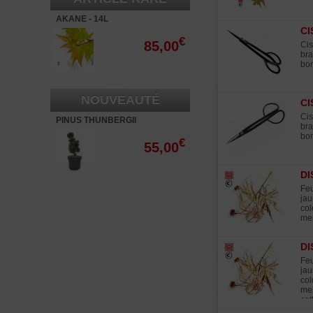
AKANE - 14L
CI
€
85,00
Cis
bra
bon
NOUVEAUTÉ
CI
Cis
PINUS THUNBERGII
bra
"KOTOBUKI" 40-60 CM.
bon
€
55,00
DI
Feu
jau
col
mes
DI
Feu
jau
col
mes
cet
par