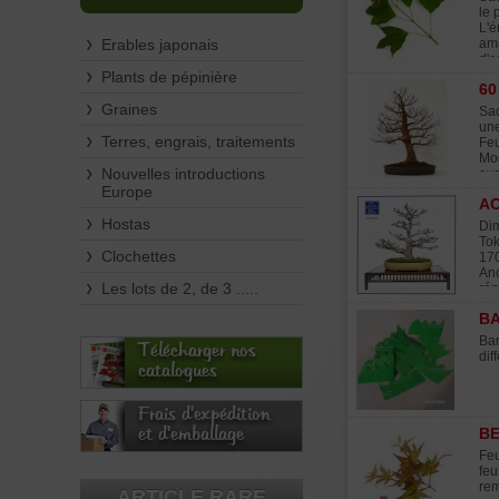
le 
L'é
Erables japonais
ama
d'o
nou
Plants de pépinière
60
Graines
Sac
une
Terres, engrais, traitements
Feu
Mod
Nouvelles introductions
ave
sol
Europe
AC
exc
ple
Hostas
Dim
et 
Tok
Clochettes
170
Anc
Les lots de 2, de 3 .....
rép
ten
BA
pou
gar
Bar
Télécharger nos
qua
dif
l'a
catalogues
Frais d'expédition
et d'emballage
BE
Feu
feu
rem
ARTICLE RARE