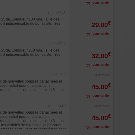
commander
ref : 10545
e Ryuga. Longueur 180 mm. Taille des
€
29,00
'outil indispensable du bonsaiste. Très
commander
ref : 8722
e Ryuga. Longueur 210 mm. Taille des
€
32,00
'outil indispensable du bonsaiste. Très
commander
ref : 293
à partir de
vec de nouvelles pousses panachées et
€
45,00
lein soleil pour une plus belle
ssez lente les érables en pot de 3 litres
commander
ref : 12410
à partir de
vec de nouvelles pousses panachées et
€
45,00
lein soleil pour une plus belle
ssez lente les érables en pot de 3 litres
s variétés de collection, je propose
commander
comprise entre 10 et 20 centimètres, sont
elles devront rester absolument dans leur