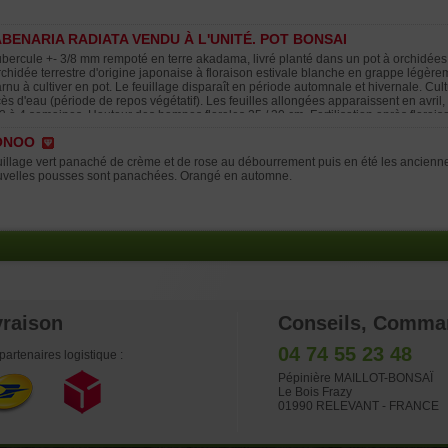
BENARIA RADIATA VENDU À L'UNITÉ. POT BONSAI
ubercule +- 3/8 mm rempoté en terre akadama, livré planté dans un pot à orchidée
rchidée terrestre d'origine japonaise à floraison estivale blanche en grappe légèr
rnu à cultiver en pot. Le feuillage disparaît en période automnale et hivernale. Cultu
ès d'eau (période de repos végétatif). Les feuilles allongées apparaissent en avril, 
2 à 4 semaines. Hauteur des hampes florales 25 / 30 cm. Fertilisation après floraiso
s du rempotage le tubercule est minuscule et se confond avec de la terre. Comme la
ONOO
flits, une jeune fille du château de Setagaya (Tokyo) a envoyé une lettre pour aide
rre, elle l'a donnée à un héron blanc pour lui transmettre. Cependant, le héron a ét
illage vert panaché de crème et de rose au débourrement puis en été les anciennes
te belle fleur a commencée à grandir. Maintenant cette fleur est la fleur mascotte d
velles pousses sont panachées. Orangé en automne.
t importées du Japon avec un permis C.I.T.E.S et issus de culture In -vitro. Vous ga
emne de virus, robustes et florifères. Floraison en juillet. A partir de fin août débu
a plante se prépare pour l'hiver. Suggestions de présentation en groupe de dizaines
vraison
Conseils, Comma
04 74 55 23 48
partenaires logistique :
Pépinière MAILLOT-BONSAÏ
Le Bois Frazy
01990 RELEVANT - FRANCE