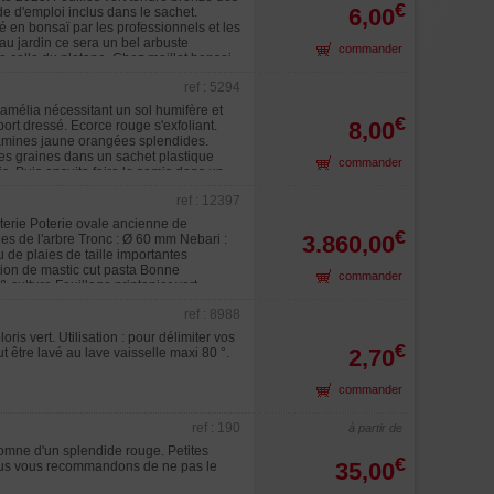
€
6,00
e d'emploi inclus dans le sachet.
mé en bonsaï par les professionnels et les
au jardin ce sera un bel arbuste
commander
e celle du platane. Chez maillot bonsai
ref : 5294
amélia nécessitant un sol humifère et
€
8,00
rt dressé. Ecorce rouge s'exfoliant.
étamines jaune orangées splendides.
les graines dans un sachet plastique
commander
s. Puis ensuite faire le semis dans un
l en fin de 1ere année. Eviter les
ref : 12397
ne 2025. Rusticité : Très rustique en
ï. Sur la photo N°3 semis âgé de 4 mois
erie Poterie ovale ancienne de
€
3.860,00
s de l'arbre Tronc : Ø 60 mm Nebari :
de plaies de taille importantes
tion de mastic cut pasta Bonne
commander
& culture Feuillage printanier vert
 Exposition : ensoleillée recommandée
ref : 8988
ification. Issu de marcottage aérien,
i Chiaru, renommées au Japon pour la
ris vert. Utilisation : pour délimiter vos
€
. Entretien Rempoté en akadama à
2,70
t être lavé au lave vaisselle maxi 80 °.
 sa tablette Voir sa pépinière.
commander
ref : 190
à partir de
tomne d'un splendide rouge. Petites
€
35,00
 nous vous recommandons de ne pas le