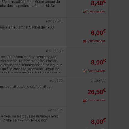
€
8,40
e +-30 cm retaillé en deuxième année de
nter des disparités de formes et de
commander
ref : 10581
 foncé en automne. Sachet de +- 60
€
6,00
commander
ref : 12389
re de Fukushima comme semis naturel
€
8,00
emarquable. L'arbre d'origine, encore
 de croissance, témoignant de sa vigueur
i qu'à la cascade japonaise Kegon-no-
commander
ement à la majorité des érables japonais
' présente de grandes feuilles entières,
ref : 379
à partir de
olue du rouge pourpré vers un rouge
retombant, qui devient nettement plus
s rose vif et jaune orangé vif sur
€
ultivar bénéficie d'une bonne rusticité
26,50
plus basses. En conditions favorables, il
Introduction en Europe par Guy
commander
u plus bel effet, Le seul sieboldianum
ref : 4424
A fixer sur les trous de drainage avec
€
8,00
es. Maille de +- 2mm. Photo non