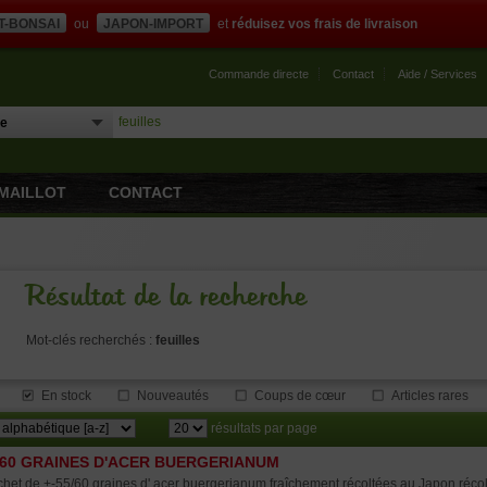
T-BONSAI
ou
JAPON-IMPORT
et
réduisez vos frais de livraison
Commande directe
Contact
Aide / Services
MAILLOT
CONTACT
Résultat de la recherche
Mot-clés recherchés :
feuilles
En stock
Nouveautés
Coups de cœur
Articles rares
résultats par page
 60 GRAINES D'ACER BUERGERIANUM
het de +-55/60 graines d' acer buergerianum fraîchement récoltées au Japon récolt