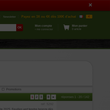
Payez en 3X ou 4X dès 100€ d'achat
€
Newsletter
Mon compte
Mon panier
0 article
› me connecter
Promotions
1
2
3
...
8
►
réponses 1 - 20 / 142
ref : 5292
e 2025. Feuilles vert tendre bronze dès