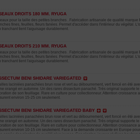
SEAUX DROITS 180 MM. RYUGA
eaux pour la taille des petites branches . Fabrication artisanale de qualité marqu
nches fines, feuilles, fleurs fanées. Permet d'accéder dans l'intérieur du végétal. L
 tranchant tient l'aiguisage durablement.
SEAUX DROITS 210 MM. RYUGA
eaux pour la taille des petites branches . Fabrication artisanale de qualité marqu
nches fines, feuilles, fleurs fanées. Permet d'accéder dans l'intérieur du végétal. L
 tranchant tient l'aiguisage durablement.
SSECTUM BENI SHIDARE VARIEGATED
illes laciniées panachées brun rose et vert au débourrement, vert foncé en été a
ne orangé en automne. Un des rares dissectum panaché. Très original supporte le p
oration de son feuillage. Rare en culture pour collectionneur. Attention croissance a
urent environ 15-25 cm seulement.
SSECTUM BENI SHIDARE VARIEGATED BABY
illes laciniées panachées brun rose et vert au débourrement, vert foncé en été a
ne orangé en automne. Un des rares dissectum panaché. Très original supporte le p
oration de son feuillage. Rare en culture pour collectionneur. Attention croissance a
urent environ 10-15 cm seulement. Face à la demande croissante en Europe pour le
te année des plantes de qualité plus jeunes. Ces plantes, jeunes et d'une hauteur 
faites pour enrichir vos collections dès le début de leur développement. Attention 