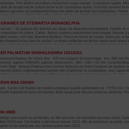
printemps. Très belles colorations d'automne rouge orangé. Croissance rapide. Mod
rable de burger est de culture facile et de croissance rapide, il est très souvent for
teurs japonais car pratiquement tous les styles de bonsaï sont réalisables. Planté 
rnement il a la particularité a l'âge adulte d'voir une écorce qui se desquame comm
s l'utilisons avec succès en formation de haies décoratives.
 GRAINES DE STEWARTIA MONADELPHA
het de +- 60 graines très fraîches du Japon de stewartia monadelpha. Famille du c
 exposition mi-ombre. Caduc. Belles couleurs automnales rose orangé. Arbuste à po
illes ovales, vert clair, finement dentées. Fleurs en forme de coupe, blanc pur, à 
e d'emploi inclus dans le sachet. Le semis s'effectue en terrine après avoir placé 
c du sable frais dans le bac à légumes du réfrigérateur et ce durant minimum 2 moi
 drainant à température ambiante. Levée en 60/80 jours. Repiquage en pot individue
ER PALMATUM SHISHIGASHIRA 16010261
ès d'eau Stratification chaude à 20°C aussi possible pendant 3 mois. Récolte autom
ine terre jusqu'à -15°C et plus demande une protection lors de sa culture en bonsa
ensions Hauteur de l'arbre seul : 420 mm Largeur du branchage : env. 480 mm Pot
photo N° 5 semis de 1 an.
oname, signée YAMAAKI, patinée, dimensions : 360 × 290 × 55 mm. Caractéristique
 mm Style : Moyogi Plateaux bien formés Absence de fortes marques de ligature ou 
iennes plaies soigneusement parées afin d'optimiser la cicatrisation, avec applica
artition des branches alternes, offrant une structure équilibrée et mature. Feuillage 
dre, aux feuilles légèrement crispées Superbe coloration automnale rouge orangé
RAN MSA 206384
r une coloration automnale optimale Arbre retravaillé avec soin afin d'affiner la ram
antissant l'absence totale de traces de greffage. Origine Issu des pépinières Ima
ain . Lot de 140 feuilles de matière plastique qualité alimentaire de : 75*55 mm. Colo
lité exceptionnelle de leurs pièces maîtresses. Sujet destiné aux collectionneurs
férents ingrédients dans vos bentos. Mais aussi pour décorer entre les aliments. Peu
utomne 2025 Informations complémentaires Photographié en janvier 2026 Vendu sans
NI HIME
illage rose cuivré au printemps, en été vert avec de nouvelles pousses roses, l'au
illes 15/20 mm. Cet érable a été mis en pot en 2024. Afin de préserver sa santé,
poter ni de manipuler ses racines avant mars 2025.