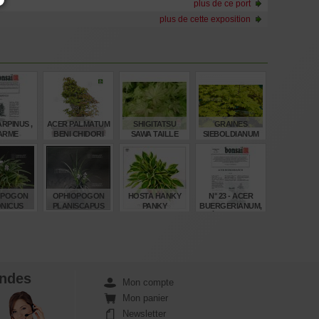
plus de ce port
plus de cette exposition
CARPINUS ,
ACER PALMATUM
SHIGITATSU
GRAINES
ARME
BENI CHIDORI
SAWA TAILLE
SIEBOLDIANUM
24070257
BABY
SEKI NO KEGON
€
€
€
€
00
3.290,00
32,00
8,00
OPOGON
OPHIOPOGON
HOSTA HANKY
N° 23 - ACER
NICUS
PLANISCAPUS
PANKY
BUERGERIANUM,
 GODET
NIGRESCENS
ÉRABLE DE
 40 POTS
POT 0.8 LI
BURGER PART 1
€
€
€
€
,00
5,00
8,00
4,00
ndes
Mon compte
Mon panier
Newsletter