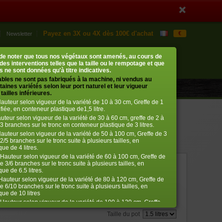
Payez en 3X ou 4X dès 100€ d'achat
€
Newsletter
Mon compte
Mon panier
t de noter que tous nos végétaux sont amenés, au cours de
0 article
› me connecter
 des interventions telles que la taille ou le rempotage et que
 ne sont données qu'à titre indicatives.
ables ne sont pas fabriqués à la machine, ni vendus au
aines variétés selon leur port naturel et leur vigueur
tailles inférieures.
auteur selon vigueur de la variété de 10 à 30 cm, Greffe de 1
fiée, en conteneur plastique de1,5 litre.
uteur selon vigueur de la variété de 30 à 60 cm, greffe de 2 à
3 branches sur le tronc en conteneur plastique de 3 litres.
auteur selon vigueur de la variété de 50 à 100 cm, Greffe de 3
2/5 branches sur le tronc suite à plusieurs tailles, en
ue de 4 litres.
Hauteur selon vigueur de la variété de 60 à 100 cm, Greffe de
e 3/6 branches sur le tronc suite à plusieurs tailles, en
ref. : 206
ue de 6.5 litres.
auteur selon vigueur de la variété de 80 à 120 cm, Greffe de
€
26,50
e 6/10 branches sur le tronc suite à plusieurs tailles, en
que de 10 litres
Hauteur selon vigueur de la variété de 100 à 120 cm, Greffe
Bien choisir la taille
ifiée 10/12 branches suite à plusieurs tailles, en conteneur
Taille du pot
itres.