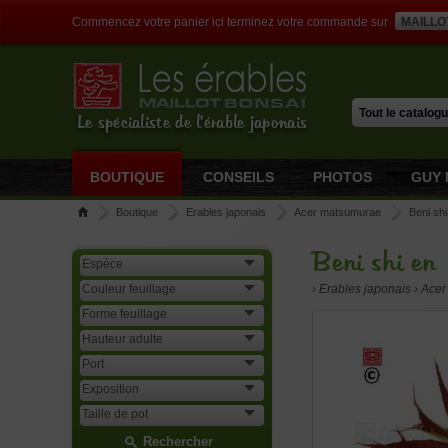
Commencez votre panier ici terminez votre commande sur
MAILLO
Le spécialiste de l'érable japonais
BOUTIQUE
CONSEILS
PHOTOS
GUY 
Boutique
Erables japonais
Acer matsumurae
Beni shi
Beni shi en
› Erables japonais › Ac
Rechercher