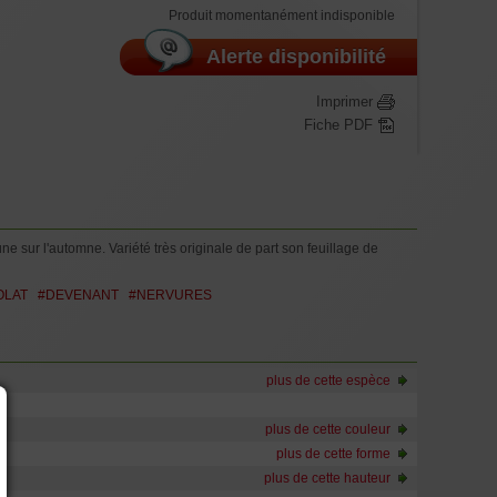
auteur selon vigueur de la variété de 100 à 120 cm, Greffe de
Produit momentanément indisponible
ée 10/12 branches suite à plusieurs tailles, en conteneur
itres. Dans cette taille le volume de racines est plus important ,
Alerte disponibilité
ement la hauteur du végétal.
Hauteur selon vigueur de la variété de 100 à 120 cm, Greffe de
ée 10/12 branches suite à plusieurs tailles, en conteneur
Imprimer
itres.
Fiche PDF
e sur l'automne. Variété très originale de part son feuillage de
OLAT
#DEVENANT
#NERVURES
plus de cette espèce
plus de cette couleur
plus de cette forme
plus de cette hauteur