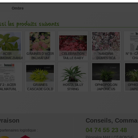
Naturel
Ombre
si les produits suivants
ACER
GRAINES D'ACER
CELEBRATION
NANDINA
N° 9 - 
IMOWICZIANUM
PALMATUM
TAILLE BABY
DOMESTICA
CH
MOONRISE
TWILIGHT ®
€
€
€
€
32,00
8,00
55,00
16,50
4,
° 2 - ACER
GRAINES
HOSTA SILLY
OPHIOPOGON
OPHI
ALMATUM,
CASCADE GOLD
STRING
JAPONICUS
JAPO
ABLE PALMÉ
MINOR GODET
MINOR
(SUITE)
PLASTIQUE
LOT DE
€
€
€
€
4,00
8,00
16,00
5,00
160
vraison
Conseils, Comma
04 74 55 23 48
partenaires logistique :
Pépinière MAILLOT-BONSAÏ