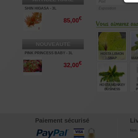
Port
SHIN HIGASA - 3L
Exposition
€
85,00
Vous aimerez aus
NOUVEAUTÉ
PINK PRINCESS BABY - 3L
HOSTA LEMON
SNAP
MAX
€
32,00
€
14,00
HOSTA MONKEY
N
BUSINESS
P
ÉR
€
22,00
Paiement sécurisé
Li
Nos 