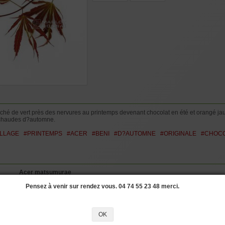
POT 20 Litres :
H
5 à 8 ans ramifi
plastique de 20 l
mais pas spécial
POT 25 Litres :
6 à 9 ans ramifi
plastique de 25 l
ché de vert près des nervures au printemps devenant chocolat en été et orangé jaun
s chaudes d?automne.
ILLAGE
#PRINTEMPS
#ACER
#BENI
#D?AUTOMNE
#ORIGINALE
#CHOC
Acer matsumurae
Beni shi en
Pensez à venir sur rendez vous. 04 74 55 23 48 merci.
Brunes
Palmées
OK
Supérieur à 4 mètres