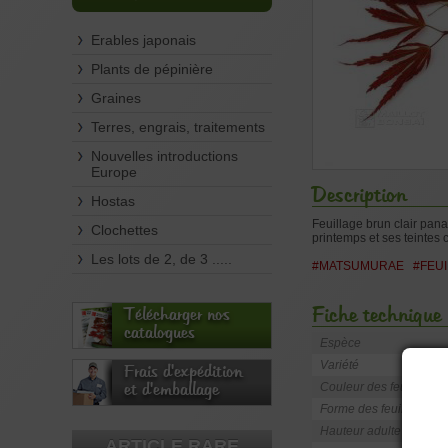
Erables japonais
Plants de pépinière
Graines
Terres, engrais, traitements
Nouvelles introductions
Europe
Description
Hostas
Feuillage brun clair pana
Clochettes
printemps et ses teinte
Les lots de 2, de 3 .....
#MATSUMURAE
#FEU
Fiche technique
Télécharger nos
catalogues
Espèce
Variété
Frais d'expédition
Couleur des feuilles
et d'emballage
Forme des feuilles
Hauteur adulte
ARTICLE RARE