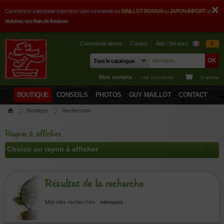
Commencez votre panier ici terminez votre commande sur
MAILLOT-BONSAI
ou
JAPON-IMPORT
et
réduisez vos frais de livraison
Commande directe
Contact
Aide / Services
€
Mon compte
› me connecter
0 article
BOUTIQUE
CONSEILS
PHOTOS
GUY MAILLOT
CONTACT
Boutique
Rechercher
Rayon à afficher
Résultat de la recherche
Mot-clés recherchés :
nervures