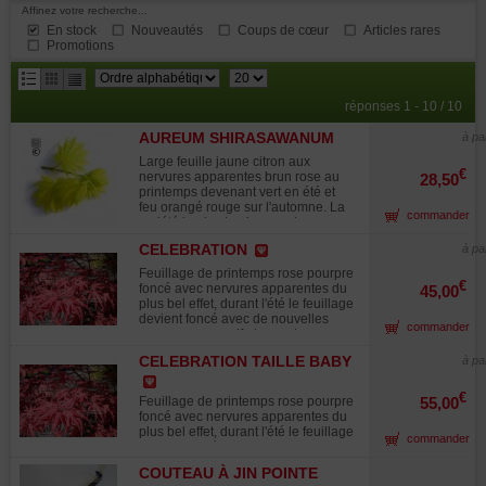
Affinez votre recherche...
En stock
Nouveautés
Coups de cœur
Articles rares
Promotions
résultats
réponses 1 - 10 / 10
par
AUREUM SHIRASAWANUM
page
à pa
Large feuille jaune citron aux
€
nervures apparentes brun rose au
28,50
printemps devenant vert en été et
feu orangé rouge sur l'automne. La
commander
variété la plus lumineuse du genre
acer. Croissance lente. Craint le
CELEBRATION
à pa
plein soleil. ATTENTION du a la
croissance lente de cette variété les
Feuillage de printemps rose pourpre
plants vendus en pot de 1.5 l ne font
€
foncé avec nervures apparentes du
45,00
que +- 15/25 cm de hauteur. Cette
plus bel effet, durant l'été le feuillage
superbe variété peut atteindre en
devient foncé avec de nouvelles
commander
plus de 50 ans 6 a 8 mètres de
pousses rouge vif et en automne
hauteur. Un des plus vieux sujet en
coloration rouge orangé. Grande
Europe se trouve dans la collection
CELEBRATION TAILLE BABY
à pa
feuille de +- 5/8 cm de largeur a
de Firma Esveld boskoop hollande.
maturité. Une des plus belles
variétés de ces 15 dernières
€
Feuillage de printemps rose pourpre
55,00
années. Pot de 3 litres 30/40 cm de
foncé avec nervures apparentes du
hauteur. Unique en son genre de par
plus bel effet, durant l'été le feuillage
commander
sa vigueur et sa robustesse,
devient foncé avec de nouvelles
supporte le plein soleil. Obtention
pousses rouge vif et en automne
des USA de Talon Buchholz Oregon.
COUTEAU À JIN POINTE
coloration rouge orangé. Grande