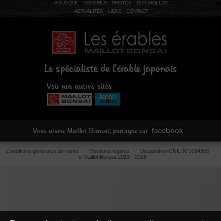
BOUTIQUE
CONSEILS
PHOTOS
GUY MAILLOT
ACTUALITÉS
LIENS
CONTACT
Le spécialiste de l'érable japonais
Voir nos autres sites
facebook
Vous aimez Maillot Bonsaï, partagez sur
Conditions générales de vente
-
Mentions légales
- Déclaration CNIL N°1094366 -
© Maillot Bonsaï 2013 - 2026