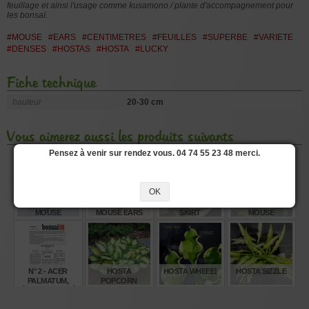
feuillage et ainsi l'usage comme kusamono / plante d'accompagnement pour
les bonsaï.
#MOUSE
#EARS
#CENTIMETRES
#FEUILLES
#SUPERBE
#VARIETE
#DENSES
#HOSTAS
#HOSTA
#LUCKY
Fiche technique
hauteur
20-30 cm
Vous aimerez aussi les produits suivants
Pensez à venir sur rendez vous. 04 74 55 23 48 merci.
OK
HOSTA SMILING
HOSTA BLUE
HOSTA MINI
HOSTA SCHOOL
MOUSE
MOUSE EARS
SKIRT
MOUSE
€
€
€
€
12,00
10,00
12,00
12,00
N° 2 - ACER
HOSTA
HOSTA WHEEE!
HOSTA SIZZLE
PALMATUM,
POPCORN
ÉRABLE PALMÉ
(SUITE)