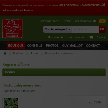
Commencez votre panier ici terminez votre commande sur
MAILLOT-BONSAI
ou
JAPON-IMPORT
et
réduisez vos frais de livraison
Commande directe
Contact
Aide / Services
€
Mon compte
› me connecter
0 article
BOUTIQUE
CONSEILS
PHOTOS
GUY MAILLOT
CONTACT
Boutique
Hostas
Hosta lucky mouse ears
Rayon à afficher
Hosta lucky mouse ears
Giboshi lucky mouse ears
ref. : 7896