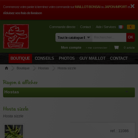
Commencez votre panier ici terminez votre commande sur
MAILLOT-BONSAI
ou
JAPON-IMPORT
et
réduisez vos frais de livraison
Commande directe
Contact
Aide / Services
€
Mon compte
› me connecter
0 article
BOUTIQUE
CONSEILS
PHOTOS
GUY MAILLOT
CONTACT
Boutique
Hostas
Hosta sizzle
Rayon à afficher
Hosta sizzle
Hosta sizzle
ref. : 11086