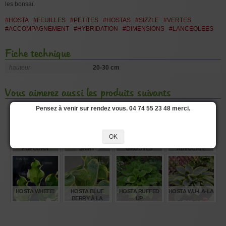
les bonsaï.
#HOSTA
#FEUILLES
#PETITES
#HOSTAS
#SIZZLE
#VERTES
#ACCOMPAGNEMENT
#HYBRIDATION
#DIMENSIONS
#LANCEOLEES
Fiche technique
hauteur
20-30 cm
Vous aimerez aussi les produits suivants
Pensez à venir sur rendez vous. 04 74 55 23 48 merci.
OK
HOSTA
HOSTA MINI
HOSTA SUNSET
HOSTA DEVIL'S
POPCORN
SKIRT
GROOVES
ADVOCATE
€
€
€
€
12,00
12,00
12,00
12,00
HOSTA WHEEE!
HOSTA BLUE
HOSTA RUFFED
HOSTA WU-LA-LA
BERRY À LA
UP
MODE
€
€
€
€