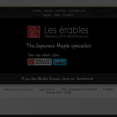
STORE
ADVICE
PHOTOS
GUY MAILLOT
NEWS
LINKS
CONTACT
The Japanese Maple specialist
See our other sites
facebook
If you like Maillot Bonsaï, share on
General terms of sales
-
Legal notices
- CNIL declaration N°1094366 - © Maillot
Bonsaï 2013 - 2026