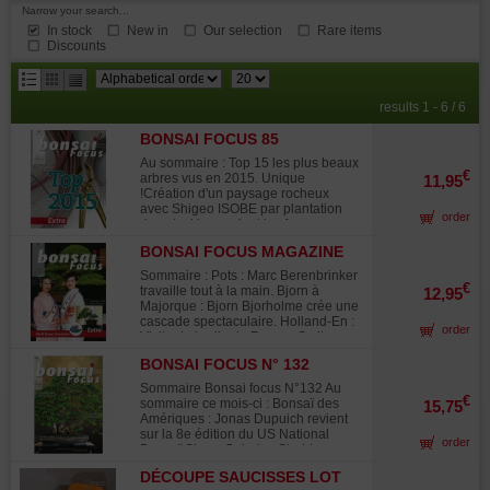
Narrow your search...
In stock
New in
Our selection
Rare items
Discounts
results
results 1 - 6 / 6
per
BONSAI FOCUS 85
page
Au sommaire : Top 15 les plus beaux
€
arbres vus en 2015. Unique
11,95
!Création d'un paysage rocheux
avec Shigeo ISOBE par plantation
order
de satsuki rappelant les fameux
paysages des peintures Hokusai.
BONSAI FOCUS MAGAZINE
Travaux de sélection des aiguilles
94
sur pinus thunbergii. Relookage par
Sommaire : Pots : Marc Berenbrinker
changement de face sur acer
€
travaille tout à la main. Bjorn à
12,95
buergerianum kabudachi.
Majorque : Bjorn Bjorholme crée une
Masashiko Kimura travaille un
cascade spectaculaire. Holland-En :
order
juniperus imposant au profil
Visite du jardin de Ramon Smit.
tourmenté. Style néagari sur pinus
Technique : Les japonais veulent
thunbergii. Evolution d'une forêt de
BONSAI FOCUS N° 132
changer la qualité du feuillage des
charmes communs avec Tony
arbres. Mise en forme : L'artiste
Sommaire Bonsai focus N°132 Au
TICKLE. Les poteries de Antonio
Britannique John Milton travaille sur
€
sommaire ce mois-ci : Bonsaï des
15,75
Zicarelli. Juniperus sabina travaillé
un pin au Japon. Shosin : Morten
Amériques : Jonas Dupuich revient
par Giacomo Pallardo le nid d'aigle.
Albek travaille sur un arbre
sur la 8e édition du US National
La passion du bonsai de Jordi
order
autochtone, un cerisier. Power
Bonsaï Show. Galerie : Shohin en
Ugena des oliviers a vous couper le
Bonsaï : Le Bonsaï en Chine par,
automne, au Green club de Tokyo
souffle. Peter Waren marcotte un
Ofer Grunwald. Arbres Autochtones :
DÉCOUPE SAUCISSES LOT
Profil : Plage ou Bonsaï - La passion
pommier.