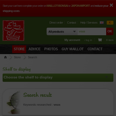
Start your cart here complete your order on
MAILLOT-BONSAI
or
JAPON-IMPORT
and
reduce your
shipping costs
Direct order
Contact
Help / Services
€
My account
› log in
0 item
STORE
ADVICE
PHOTOS
GUY MAILLOT
CONTACT
Store
Search
Shelf to display
Search result
Keywords researched :
vous