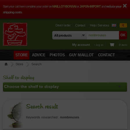
Start your cart here complete your order on
MAILLOT-BONSAI
or
JAPON-IMPORT
and
reduce your
shipping costs
Direct order
Contact
Help / Services
€
My account
› log in
0 item
STORE
ADVICE
PHOTOS
GUY MAILLOT
CONTACT
Store
Search
Shelf to display
Search result
Keywords researched :
nombreuses