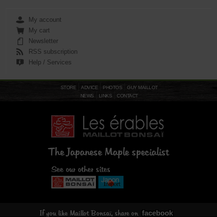
My account
My cart
Newsletter
RSS subscription
Help / Services
STORE
ADVICE
PHOTOS
GUY MAILLOT
NEWS
LINKS
CONTACT
The Japanese Maple specialist
See our other sites
facebook
If you like Maillot Bonsaï, share on