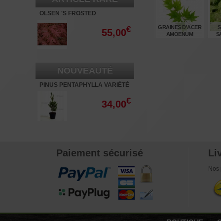
€
2.140,00
OLSEN 'S FROSTED
STRAWBERRY - 3L
GRAINES D'ACER
S
€
55,00
AMOENUM
S
SATSUKI BENI
€
6,00
NOUVEAUTÉ
PINUS PENTAPHYLLA VARIÉTÉ
"RYU JU" POT 3 LITRES
€
34,00
Paiement sécurisé
Li
Nos 