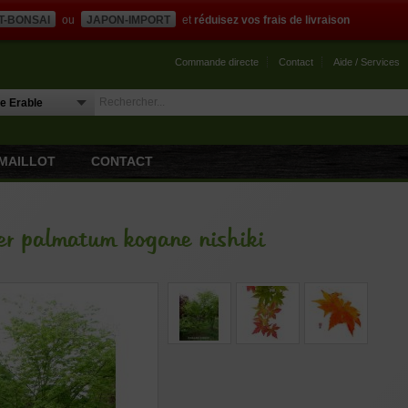
T-BONSAI
ou
JAPON-IMPORT
et
réduisez vos frais de livraison
Commande directe
Contact
Aide / Services
MAILLOT
CONTACT
er palmatum kogane nishiki