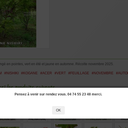
rangé en pointes, vert en été et jaune en automne. Récolte novembre 2025.
M
#NISHIKI
#KOGANE
#ACER
#VERT
#FEUILLAGE
#NOVEMBRE
#AUTO
si les produits suivants
Pensez à venir sur rendez vous. 04 74 55 23 48 merci.
OK
INES D'ACER
N° 1 - ACER
GRAINES D'ACER
GRAINES D'ACER
GRAINE
PALMATUM
PALMATUM,
PALMATUM
PALMATUM
PAL
MOONRISE
ÉRABLE PALMÉ
MIKAWA
ARAKAWA 60
GENSH
YATSUBUSA
GRAINES
MO