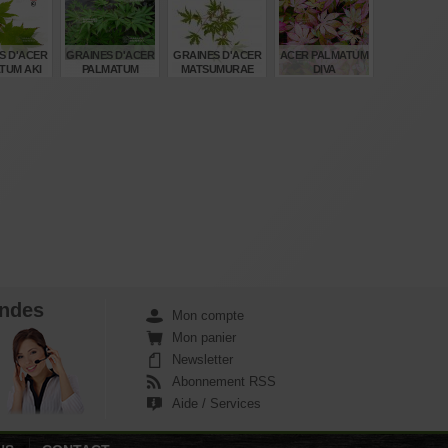
€
€
€
€
00
6,00
26,00
6,00
S D'ACER
GRAINES D'ACER
GRAINES D'ACER
ACER PALMATUM
TUM AKI
PALMATUM
MATSUMURAE
DIVA
AGAKI
HASHIO
EZO NISHIKI
€
€
€
€
00
6,00
6,00
55,00
ndes
Mon compte
Mon panier
Newsletter
Abonnement RSS
Aide / Services