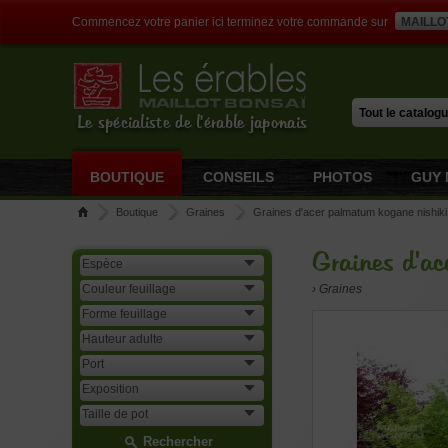
Commencez votre panier ici terminez votre commande sur
MAILLO
Le spécialiste de l'érable japonais
BOUTIQUE
CONSEILS
PHOTOS
GUY 
Boutique
Graines
Graines d'acer palmatum kogane nishiki
Graines d'ac
› Graines
Rechercher