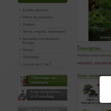
Erables japonais
Plants de pépinière
Graines
Terres, engrais, traitements
Nouvelles introductions
Europe
Description
Hostas
Feuillage vert et rose o
Clochettes
#GRAINES
#PALMATU
Les lots de 2, de 3 .....
Vous aimerez aus
Télécharger nos
catalogues
Frais d'expédition
et d'emballage
PINUS
GRA
PENTAPHYLLA
NASU GOYO
ARTICLE RARE
REF:21020259