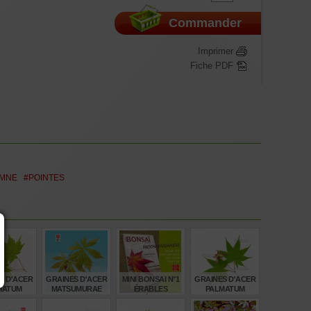
Commander
Imprimer
Fiche PDF
MNE
#POINTES
S D'ACER
GRAINES D'ACER
MINI BONSAI N°1
GRAINES D'ACER
MATUM
MATSUMURAE
ÉRABLES
PALMATUM
U YAMA
KAGA KUJAKU
PALMÉS K GUN
MATSUMURAE
MIJI