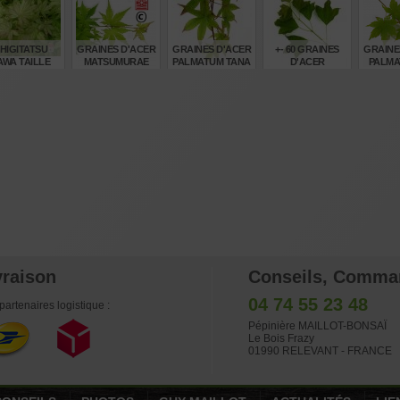
€
€
€
€
8,00
4,00
8,00
8,00
6,
HIGITATSU
GRAINES D'ACER
GRAINES D'ACER
+- 60 GRAINES
GRAINE
AWA TAILLE
MATSUMURAE
PALMATUM TANA
D'ACER
PALMA
BABY
MEOTO
BUERGERIANUM
TSUM
€
€
€
€
32,00
6,00
6,00
6,00
6,
vraison
Conseils, Comma
04 74 55 23 48
partenaires logistique :
Pépinière MAILLOT-BONSAÏ
Le Bois Frazy
01990 RELEVANT - FRANCE