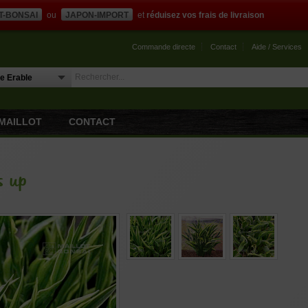
T-BONSAI
ou
JAPON-IMPORT
et
réduisez vos frais de livraison
Commande directe
Contact
Aide / Services
MAILLOT
CONTACT
s up