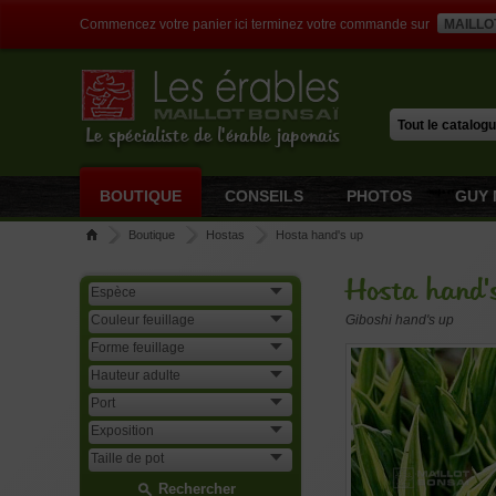
Commencez votre panier ici terminez votre commande sur
MAILLO
Le spécialiste de l'érable japonais
BOUTIQUE
CONSEILS
PHOTOS
GUY 
Boutique
Hostas
Hosta hand's up
Hosta hand'
Giboshi hand's up
Rechercher