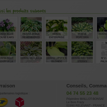
si les produits suivants
OSTA BLUE
HOSTA DIANA
HOSTA
HOSTA
HOSTA
OUSE EARS
REMEMBERED
ENTERPRISE
POPCORN
€
€
€
€
10,00
7,00
8,00
12,00
15
OSTA BLUE
HOSTA WU-LA-LA
HOSTA LIPSTICK
HOSTA BROTHER
N° 2
ERRY À LA
BLONDE
STEFAN
PALM
MODE
ÉRABL
(S
€
€
€
€
8,00
15,00
12,00
12,00
4,
vraison
Conseils, Comma
04 74 55 23 48
partenaires logistique :
Pépinière MAILLOT-BONSAÏ
Le Bois Frazy
01990 RELEVANT - FRANCE