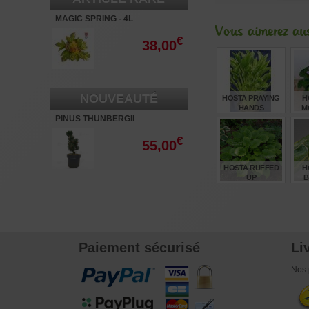
MAGIC SPRING - 4L
Vous aimerez aus
€
38,00
NOUVEAUTÉ
HOSTA PRAYING
H
HANDS
M
PINUS THUNBERGII
"KOTOBUKI" 40-60 CM.
€
55,00
€
7,00
HOSTA RUFFED
H
UP
B
€
12,00
Paiement sécurisé
Li
Nos 