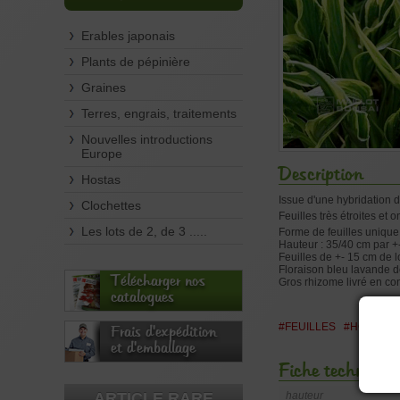
Erables japonais
Plants de pépinière
Graines
Terres, engrais, traitements
Nouvelles introductions
Europe
Description
Hostas
Issue d'une hybridation 
Clochettes
Feuilles très étroites e
Les lots de 2, de 3 .....
Forme de feuilles unique
Hauteur : 35/40 cm par +
Feuilles de +- 15 cm de l
Floraison bleu lavande de 
Télécharger nos
Gros rhizome livré en con
catalogues
#FEUILLES
#HOSTA
Frais d'expédition
et d'emballage
Fiche technique
ARTICLE RARE
hauteur