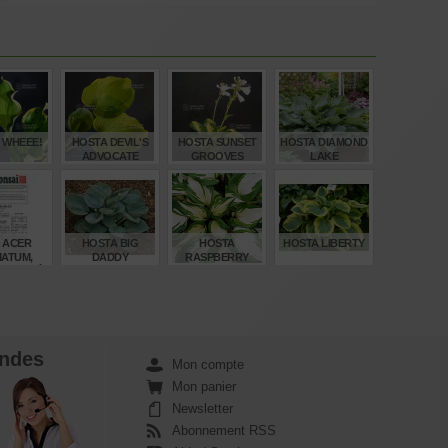
 WHEEE!
HOSTA DEVIL'S
HOSTA SUNSET
HOSTA DIAMOND
ADVOCATE
GROOVES
LAKE
€
€
€
€
,00
12,00
12,00
15,00
 - ACER
HOSTA BIG
HOSTA
HOSTA LIBERTY
ATUM,
DADDY
RASPBERRY
E PALMÉ
SUNDAE
UITE)
€
€
€
€
00
7,00
13,00
8,00
ndes
Mon compte
Mon panier
Newsletter
Abonnement RSS