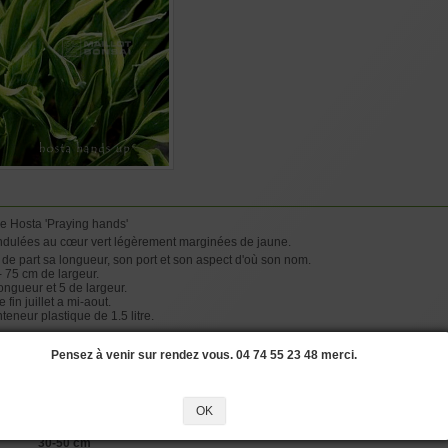
de Hosta 'Praying hands'
t ondulées au cœur vert légèrement marginées de jaune.
 de part sa longueur, son port et son aspect d'où son nom.
- 75 cm de largeur.
ongueur et 5 de largeur.
fin juillet a mi-aout.
teneur plastique de 1.5 litre.
Pensez à venir sur rendez vous. 04 74 55 23 48 merci.
#LONGUEUR
#LARGEUR
#HOSTAS
#HAND
#HYBRIDATION
#LEGEREMEN
OK
30-50 cm