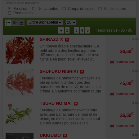
Affinez votre recherche...
En stock
Nouveautés
Coups de cœur
Articles rares
Promotions
résultats
◄
1
...
3
4
5
réponses 81 - 85 / 85
par
SHIRAZZ ®
page
à pa
Un nouvel érable spectaculaire. Ce
€
petit arbre a des feuilles gaufrées
26,50
difformes, rose foncé bordé de rose
fuchsia en plein soleil et avec du
commander
blanc, du vert et du brun si placé a
mi- ombre. Sa teinte automnale est
SHUFUKU NISHIKI
à pa
rouge orangé. Préfère l'ombre ou le
soleil partiel. En vieillissant les
Feuillage de printemps vert avec en
branches ont tendances a se
€
été en extrémité des tiges des
45,00
courber lui donnant un bel effet.
panachures de rose vif, de vert et de
Ressemble un peu à geisha mais
crème. En automne coloration rouge
commander
non sensible a l'oïdium une superbe
orangée. Feuillage difforme sur les
variété. Variété protégée ® sous
parties panachées. La particularité
License multiplication interdite.
TSURU NO MAI
à pa
de cette variété vient du fait de la
Appelé a tort pink passion ou gwen's
pousse estivale, en effet des
Feuillage de printemps vert tendre
rose delight et aussi shirazz par les
bouquets de feuilles roses vifs
€
avec une panachure de rose et de
26,50
hollandais dans la grande
sortent très loin de la masse
blanc, en été le rose s'estompe sauf
distribution. Attention du a sa
foliaire.Très orignal. Comme un feu
sur les jeunes pousses et en
croissance lente les pots de 3 litres
commander
d'artifice unique!
automne coloration rouge puis jaune
sont de 30-40 cm maximum.
du limbe.
UKIGUMO
à pa