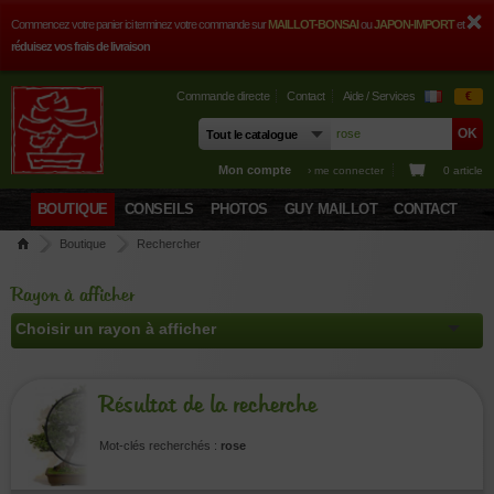
Commencez votre panier ici terminez votre commande sur
MAILLOT-BONSAI
ou
JAPON-IMPORT
et
réduisez vos frais de livraison
Commande directe
Contact
Aide / Services
€
Mon compte
› me connecter
0 article
BOUTIQUE
CONSEILS
PHOTOS
GUY MAILLOT
CONTACT
Boutique
Rechercher
Rayon à afficher
Résultat de la recherche
Mot-clés recherchés :
rose