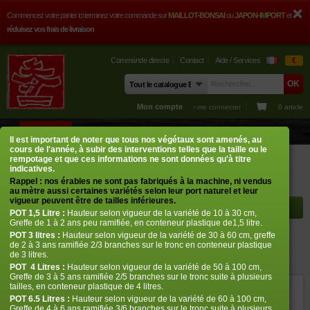
Commencez votre panier ici terminez votre commande sur
MAILLOT-BONSAI
ou
JAPON-IMPORT
et
réduisez vos frais de livraison
Commande directe
Contact
Aide / Services
€
Mon compte
› me connecter
0 article
BOUTIQUE
CONSEILS
PHOTOS
GUY MAILLOT
CONTACT
Il est important de noter que tous nos végétaux sont amenés, au
cours de l'année, à subir des interventions telles que la taille ou le
Boutique
Erables japonais
Acer palmatum
Tsuru no mai
rempotage et que ces informations ne sont données qu'à titre
indicatives.
Rappel : nos érables ne sont pas fabriqués à la machine, ni vendus
Rayon à afficher
au mètre aussi certaines variétés selon leur port naturel et leur
vigueur peuvent être de tailles inférieures.
POT
1,5 Litre :
Hauteur selon vigueur de la variété de 10 à 30 cm,
Greffe de 1 à 2 ans peu ramifiée, en conteneur plastique de1,5 litre.
POT
3 litres :
Hauteur selon vigueur de la variété de 30 à 60 cm, greffe
Tsuru no mai
de 2 à 3 ans ramifiée 2/3 branches sur le tronc en conteneur plastique
de 3 litres.
› Erables japonais › Acer palmatum
POT
4 Litres :
Hauteur selon vigueur de la variété de 50 à 100 cm,
Greffe de 3 à 5 ans ramifiée 2/5 branches sur le tronc suite à plusieurs
tailles, en conteneur plastique de 4 litres.
ref. : 1057
POT 6.5 Litres :
Hauteur selon vigueur de la variété de 60 à 100 cm,
Greffe de 4 à 6 ans ramifiée 3/6 branches sur le tronc suite à plusieurs