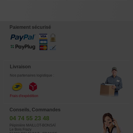
24070257
€
€
€
€
55,00
38,00
4,00
3.290,00
Paiement sécurisé
Livraison
Nos partenaires logistique :
Frais d'expédition
Conseils, Commandes
04 74 55 23 48
Pépinière MAILLOT-BONSAÏ
Le Bois Frazy