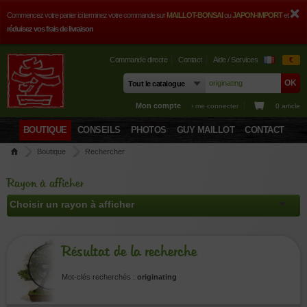
Commencez votre panier ici terminez votre commande sur
MAILLOT-BONSAI
ou
JAPON-IMPORT
et
réduisez vos frais de livraison
Commande directe
Contact
Aide / Services
€
Mon compte
› me connecter
0 article
BOUTIQUE
CONSEILS
PHOTOS
GUY MAILLOT
CONTACT
Boutique
Rechercher
Rayon à afficher
Résultat de la recherche
Mot-clés recherchés :
originating