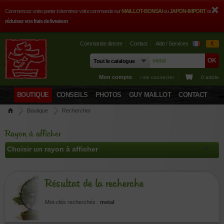
Commencez votre panier ici terminez votre commande sur
MAILLOT-BONSAI
ou
JAPON-IMPORT
et
réduisez vos frais de livraison
Commande directe
Contact
Aide / Services
€
Mon compte
› me connecter
0 article
BOUTIQUE
CONSEILS
PHOTOS
GUY MAILLOT
CONTACT
Boutique
Rechercher
Rayon à afficher
Résultat de la recherche
Mot-clés recherchés :
metal