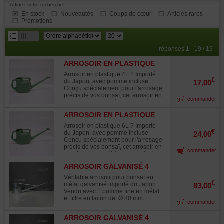
Affinez votre recherche...
En stock
Nouveautés
Coups de cœur
Articles rares
Promotions
résultats
réponses 1 - 19 / 19
par
ARROSOIR EN PLASTIQUE
page
VERT CONTENANCE 4
Arrosoir en plastique 4L ? Importé
LITRES
€
du Japon, avec pomme incluse
17,00
Conçu spécialement pour l'arrosage
précis de vos bonsaï, cet arrosoir en
commander
plastique de qualité est importé du
Japon. Il allie légèreté, praticité et
ARROSOIR EN PLASTIQUE
efficacité pour un usage quotidien
VERT CONTENANCE 6
optimal. Caractéristiques techniques
Arrosoir en plastique 6L ? Importé
: Contenance : 4 litres Dimensions
LITRES
€
du Japon, avec pomme incluse
24,00
de la cuve : 210 × 150 × 140 mm
Conçu spécialement pour l'arrosage
Hauteur totale (avec poignée) : 190
précis de vos bonsaï, cet arrosoir en
commander
mm Longueur du bec (sans la
plastique de qualité est importé du
pomme) : 250 mm Poids à vide : ±
Japon. Il allie légèreté, praticité et
330 g Diamètre de l'embouchure
ARROSOIR GALVANISÉ 4
efficacité pour un usage quotidien
pour la pomme : 12 mm Dimensions
LITRES
optimal. Caractéristiques techniques
Véritable arrosoir pour bonsaï en
de la pomme : 70 × 60 mm
: Contenance : 6 litres Dimensions
€
métal galvanisé importé du Japon.
83,00
Matériaux : plastique résistant,
de la cuve : 240*180*160 mm
Vendu avec 1 pomme fine en métal
diffuseur en métal Les avantages de
Hauteur totale (avec poignée) : 240
et filtre en laiton de: Ø 80 mm.
ce modèle : ? Prise en main
commander
mm. Longueur du bec (sans la
Contenance 4 litres. Ø de cuve 190
confortable grâce à une poignée
pomme) : 260 mm Poids à vide : ±
mm hauteur totale 210 mm avec sa
solide ? Jet fin et régulier idéal pour
430 g Diamètre de l'embouchure
ARROSOIR GALVANISÉ 4
réhausse et son filtre tamis de
ne pas abîmer le substrat ? Excellent