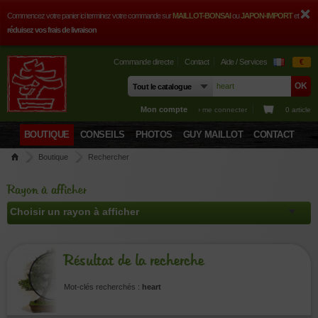
Commencez votre panier ici terminez votre commande sur
MAILLOT-BONSAI
ou
JAPON-IMPORT
et
réduisez vos frais de livraison
Commande directe
Contact
Aide / Services
€
Mon compte
› me connecter
0 article
BOUTIQUE
CONSEILS
PHOTOS
GUY MAILLOT
CONTACT
Boutique
Rechercher
Rayon à afficher
Résultat de la recherche
Mot-clés recherchés :
heart