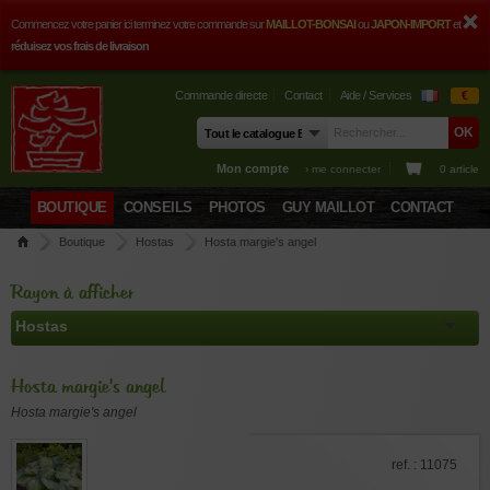
Commencez votre panier ici terminez votre commande sur
MAILLOT-BONSAI
ou
JAPON-IMPORT
et
réduisez vos frais de livraison
Commande directe
Contact
Aide / Services
€
Mon compte
› me connecter
0 article
BOUTIQUE
CONSEILS
PHOTOS
GUY MAILLOT
CONTACT
Boutique
Hostas
Hosta margie's angel
Rayon à afficher
Hosta margie's angel
Hosta margie's angel
ref. : 11075