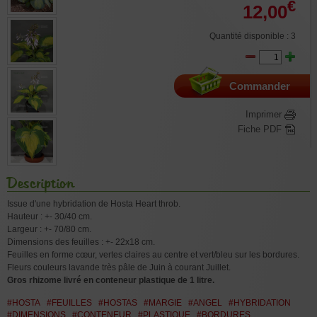
€
12,00
Quantité disponible : 3
Commander
Imprimer
Fiche PDF
Description
Issue d'une hybridation de Hosta Heart throb.
Hauteur : +- 30/40 cm.
Largeur : +- 70/80 cm.
Dimensions des feuilles : +- 22x18 cm.
Feuilles en forme cœur, vertes claires au centre et vert/bleu sur les bordures.
Fleurs couleurs lavande très pâle de Juin à courant Juillet.
Gros rhizome livré en conteneur plastique de 1 litre.
#HOSTA
#FEUILLES
#HOSTAS
#MARGIE
#ANGEL
#HYBRIDATION
#DIMENSIONS
#CONTENEUR
#PLASTIQUE
#BORDURES