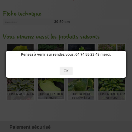
Fiche technique
hauteur
30-50 cm
Vous aimerez aussi les produits suivants
Pensez à venir sur rendez vous. 04 74 55 23 48 merci.
HOSTA DEVIL'S
HOSTA
HOSTA WHEEE!
HOSTA DIAMOND
ADVOCATE
POPCORN
LAKE
OK
€
€
€
€
12,00
12,00
15,00
15,00
HOSTA WU-LA-LA
HOSTA LIPSTICK
HOSTA BLUE
HOSTA BROTHER
BLONDE
BERRY À LA
STEFAN
MODE
€
€
€
€
15,00
12,00
8,00
12,00
Paiement sécurisé