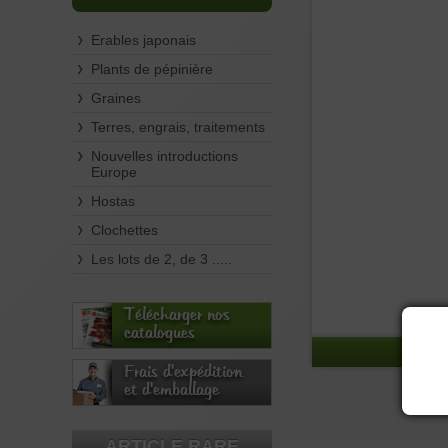
Erables japonais
Plants de pépinière
Graines
Terres, engrais, traitements
Nouvelles introductions
Europe
Hostas
Clochettes
Les lots de 2, de 3 .....
Télécharger nos
catalogues
Frais d'expédition
et d'emballage
ARTICLE RARE