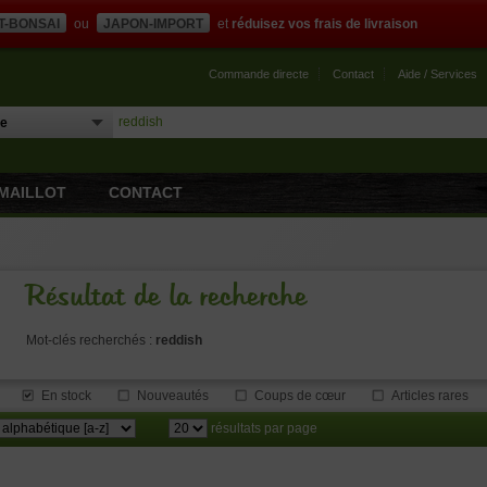
T-BONSAI
ou
JAPON-IMPORT
et
réduisez vos frais de livraison
Commande directe
Contact
Aide / Services
MAILLOT
CONTACT
Résultat de la recherche
Mot-clés recherchés :
reddish
En stock
Nouveautés
Coups de cœur
Articles rares
résultats par page