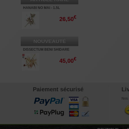
HANABI NO MAI - 1.5L
€
26,50
NOUVEAUTÉ
DISSECTUM BENI SHIDARE
VARIEGATED BABY - 3L
€
45,00
Paiement sécurisé
Li
Nos 