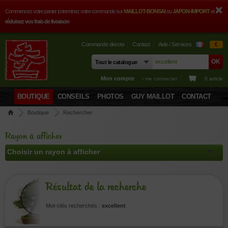
Commencez votre panier ici terminez votre commande sur
MAILLOT-BONSAI
ou
JAPON-IMPORT
et
réduisez vos frais de livraison
Commande directe
Contact
Aide / Services
€
Mon compte
› me connecter
0 article
BOUTIQUE
CONSEILS
PHOTOS
GUY MAILLOT
CONTACT
Boutique
Rechercher
Rayon à afficher
Résultat de la recherche
Mot-clés recherchés :
excellent