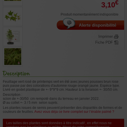
€
3,10
Produit momentanément indisponible
Alerte disponibilité
Imprimer
Fiche PDF
Description
Feuillage vert rosé de printemps vert en été avec jeunes pousses brun rose
puis passe par des colorations d'automne rouge orangé jaune. Espèce type.
Livré en godet plastique de +- 9*9*9 cm. Hauteur à la livraison +- 30/50 cm.
Description :
scion de +-30/50 cm rempoté dans du terreau en janvier 2022.
Ø au collet +- 3 / 5 mm selon sujets.
Les plantes issues de semis peuvent présenter des disparités de formes et de
couleurs de feuilles.
Avez vous déja ce livre complet sur l’érable palmé ?
Les tailles des plantes sont données à titre indicatif , en effet nous ne