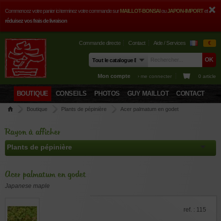
Commencez votre panier ici terminez votre commande sur
MAILLOT-BONSAI
ou
JAPON-IMPORT
et
réduisez vos frais de livraison
Commande directe
Contact
Aide / Services
€
Mon compte
› me connecter
0 article
BOUTIQUE
CONSEILS
PHOTOS
GUY MAILLOT
CONTACT
Boutique
Plants de pépinière
Acer palmatum en godet
Rayon à afficher
Acer palmatum en godet
Japanese maple
ref. : 115