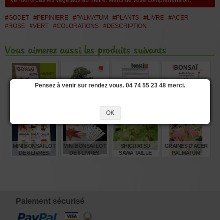
vendons pas les végétaux au mètre. Merci de votre compréhension.
#GODET
#PEPINIERE
#PALMATUM
#PLANTS
#LIVRE
#ACER
#ROSE
#VERT
#COLORATIONS
#DESCRIPTION
Vous aimerez aussi les produits suivants
Pensez à venir sur rendez vous. 04 74 55 23 48 merci.
MINI BONSAI N°1
PINUS
N° 1 - ACER
MINI BONSAI N°7
ÉRABLES
PENTAPHYLLA
PALMATUM,
ÉRABLES DE
PALMÉS K GUN
NASU GOYO
ÉRABLE PALMÉ
BURGER K GUN
OK
REF:21020259
€
€
€
€
26,00
2.140,00
4,00
24,00
MINI BONSAI LOT
MINI BONSAI LOT
SHIGITATSU
GRAINES D'ACER
DE 6 LIVRES.
DE 8 LIVRES.
SAWA TAILLE
PALMATUM
BABY
MOONRISE
€
€
€
€
120,00
160,00
32,00
8,00
Paiement sécurisé