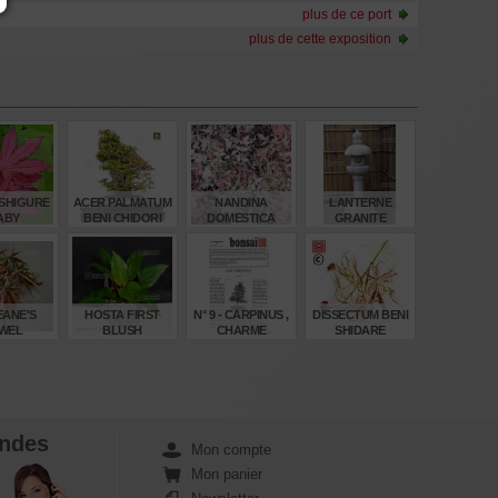
plus de ce port
plus de cette exposition
SHIGURE
ACER PALMATUM
NANDINA
LANTERNE
ABY
BENI CHIDORI
DOMESTICA
GRANITE
24070257
TWILIGHT ®
"YOSHINO GATA"
150 CM
€
€
€
€
,00
3.290,00
16,50
880,00
EANE'S
HOSTA FIRST
N° 9 - CARPINUS ,
DISSECTUM BENI
WEL
BLUSH
CHARME
SHIDARE
VARIEGATED
BABY
€
€
€
€
,00
13,00
4,00
45,00
ndes
Mon compte
Mon panier