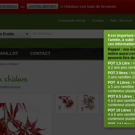
T-BONSAI
ou
JAPON-IMPORT
et
réduisez vos frais de livraison
Commande directe
Contact
Aide / Services
Il est importan
l'année, à subir
ces informations
Rappel : nos ér
MAILLOT
CONTACT
mètre aussi cert
peuvent être de 
POT
1,5 Litre :
H
ukasa shidare
à 2 ans peu rami
POT
3 litres :
Ha
a shidare
3 ans ramifiée 2/
POT
4 Litres :
H
à 5 ans ramifiée 
er matsumurae
conteneur plastiq
POT 6.5 Litres :
4 à 6 ans ramifié
conteneur plastiq
POT 10 Litres :
H
4 à 6 ans ramifié
conteneur plasti
POT
14 Litres :
de 5 à 8 ans ram
plastique de 14 l