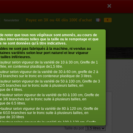
Payez en 3X ou 4X dès 100€ d'achat
€
Newsletter
Mon compte
Mon panier
t de noter que tous nos végétaux sont amenés, au cours de
0 article
› me connecter
 des interventions telles que la taille ou le rempotage et que
 ne sont données qu'à titre indicatives.
ables ne sont pas fabriqués à la machine, ni vendus au
aines variétés selon leur port naturel et leur vigueur
tailles inférieures.
auteur selon vigueur de la variété de 10 à 30 cm, Greffe de 1
fiée, en conteneur plastique de1,5 litre.
uteur selon vigueur de la variété de 30 à 60 cm, greffe de 2 à
3 branches sur le tronc en conteneur plastique de 3 litres.
auteur selon vigueur de la variété de 50 à 100 cm, Greffe de 3
2/5 branches sur le tronc suite à plusieurs tailles, en
ue de 4 litres.
Hauteur selon vigueur de la variété de 60 à 100 cm, Greffe de
e 3/6 branches sur le tronc suite à plusieurs tailles, en
ref. : 212
ue de 6.5 litres.
€
auteur selon vigueur de la variété de 80 à 120 cm, Greffe de
26,50
e 6/10 branches sur le tronc suite à plusieurs tailles, en
que de 10 litres
Bien choisir la taille
Hauteur selon vigueur de la variété de 100 à 120 cm, Greffe
ifiée 10/12 branches suite à plusieurs tailles, en conteneur
Taille du pot
itres.