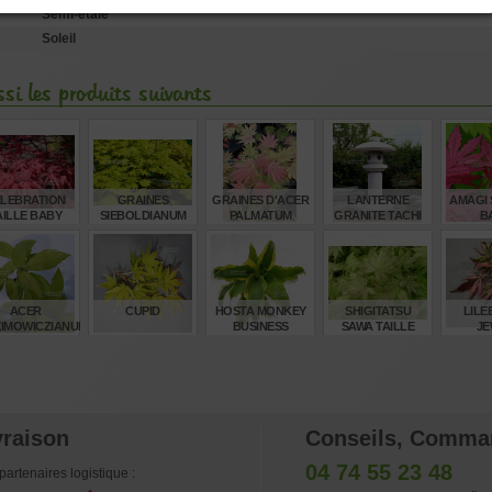
Semi-étalé
Soleil
si les produits suivants
LEBRATION
GRAINES
GRAINES D'ACER
LANTERNE
AMAGI 
AILLE BABY
SIEBOLDIANUM
PALMATUM
GRANITE TACHI
B
SEKI NO KEGON
MOONRISE
GATA 250 CM
€
€
€
€
55,00
8,00
8,00
5.280,00
38
ACER
CUPID
HOSTA MONKEY
SHIGITATSU
LILE
IMOWICZIANUM
BUSINESS
SAWA TAILLE
JE
BABY
€
€
€
€
32,00
32,00
22,00
32,00
55
vraison
Conseils, Comma
04 74 55 23 48
partenaires logistique :