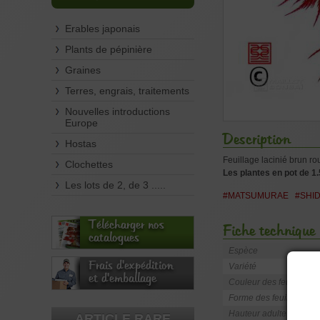
Erables japonais
Plants de pépinière
Graines
Terres, engrais, traitements
Nouvelles introductions
Europe
Description
Hostas
Feuillage lacinié brun r
Clochettes
Les plantes en pot de 1.
Les lots de 2, de 3 .....
#MATSUMURAE
#SHI
Télécharger nos
Fiche technique
catalogues
Espèce
Frais d'expédition
Variété
et d'emballage
Couleur des feuilles
Forme des feuilles
Hauteur adulte
ARTICLE RARE