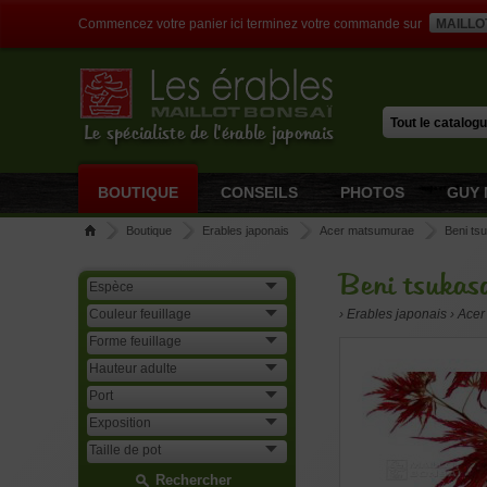
Commencez votre panier ici terminez votre commande sur
MAILLO
Le spécialiste de l'érable japonais
BOUTIQUE
CONSEILS
PHOTOS
GUY 
Boutique
Erables japonais
Acer matsumurae
Beni ts
Beni tsukas
› Erables japonais › Ac
Rechercher