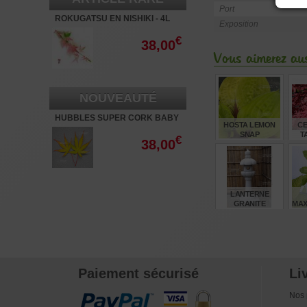
Port
ROKUGATSU EN NISHIKI - 4L
Exposition
€
38,00
Vous aimerez aus
NOUVEAUTÉ
HUBBLES SUPER CORK BABY
HOSTA LEMON
CE
- 3L
SNAP
T
€
38,00
€
14,00
LANTERNE
GRANITE
MAX
"YOSHINO GATA"
120 CM
€
720,00
Paiement sécurisé
Li
Nos 