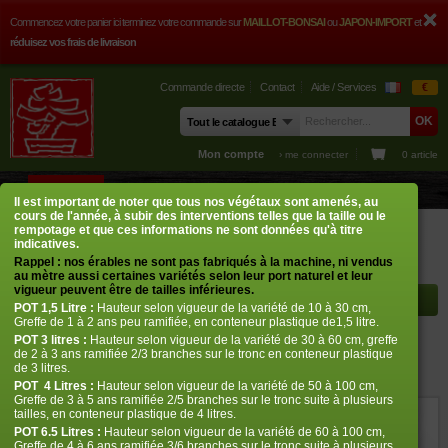
Commencez votre panier ici terminez votre commande sur
MAILLOT-BONSAI
ou
JAPON-IMPORT
et
réduisez vos frais de livraison
Commande directe
Contact
Aide / Services
€
Mon compte
› me connecter
0 article
BOUTIQUE
CONSEILS
PHOTOS
GUY MAILLOT
CONTACT
Il est important de noter que tous nos végétaux sont amenés, au
cours de l'année, à subir des interventions telles que la taille ou le
Boutique
Erables japonais
Acer matsumurae
Ao yagi
rempotage et que ces informations ne sont données qu'à titre
indicatives.
Rappel : nos érables ne sont pas fabriqués à la machine, ni vendus
Rayon à afficher
au mètre aussi certaines variétés selon leur port naturel et leur
vigueur peuvent être de tailles inférieures.
POT
1,5 Litre :
Hauteur selon vigueur de la variété de 10 à 30 cm,
Greffe de 1 à 2 ans peu ramifiée, en conteneur plastique de1,5 litre.
POT
3 litres :
Hauteur selon vigueur de la variété de 30 à 60 cm, greffe
Ao yagi
de 2 à 3 ans ramifiée 2/3 branches sur le tronc en conteneur plastique
de 3 litres.
› Erables japonais › Acer matsumurae
POT
4 Litres :
Hauteur selon vigueur de la variété de 50 à 100 cm,
Greffe de 3 à 5 ans ramifiée 2/5 branches sur le tronc suite à plusieurs
tailles, en conteneur plastique de 4 litres.
ref. : 140
POT 6.5 Litres :
Hauteur selon vigueur de la variété de 60 à 100 cm,
Greffe de 4 à 6 ans ramifiée 3/6 branches sur le tronc suite à plusieurs