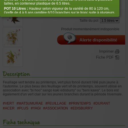
€
26,50
tailles, en conteneur plastique de 6.5 litres.
POT 10 Litres :
Hauteur selon vigueur de la variété de 80 à 120 cm,
Greffe de 4 à 6 ans ramifiée 6/10 branches sur le tronc suite à plusieurs
Bien choisir la taille
tailles, en conteneur plastique de 10 litres
Taille du pot
POT
14 Litres :
Hauteur selon vigueur de la variété de 100 à 120 cm,
Greffe de 5 à 8 ans ramifiée 10/12 branches suite à plusieurs tailles, en
Produit momentanément indisponible
conteneur plastique de 14 litres.
POT 20 Litres :
Hauteur selon vigueur de la variété de 100 à 120 cm,
Greffe de 5 à 8 ans ramifiée 10/12 branches suite à plusieurs tailles, en
Alerte disponibilité
conteneur plastique de 20 litres. Dans cette taille le volume de racines
est plus important , mais pas spécialement la hauteur du végétal.
Imprimer
POT 25 Litres :
Hauteur selon vigueur de la variété de 100 à 120 cm,
Greffe de 6 à 9 ans ramifiée 10/12 branches suite à plusieurs tailles, en
Fiche PDF
conteneur plastique de 25 litres.
Description
Feuillage vert tendre au printemps, vert plus foncé durant l'été puis jaune à
l'automne. Le plus beau des feuillage vert vif de printemps, souvent utilisé en
association avec "bi hoo" sango kaki edisburry" ou "beni kawa". Le bois est
également d'un vert clair sur les jeunes branches durant la période hivernale.
#VERT
#MATSUMURAE
#FEUILLAGE
#PRINTEMPS
#DURANT
#ACER
#PLUS
#YAGI
#ASSOCIATION
#EDISBURRY
Fiche technique