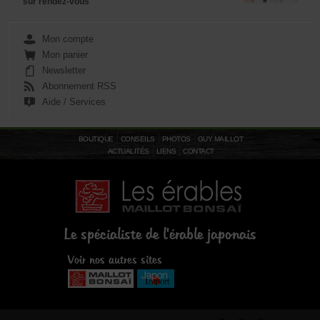
sur rendez-vous
Mon compte
Mon panier
Newsletter
Abonnement RSS
Aide / Services
BOUTIQUE
CONSEILS
PHOTOS
GUY MAILLOT
ACTUALITÉS
LIENS
CONTACT
Le spécialiste de l'érable japonais
Voir nos autres sites