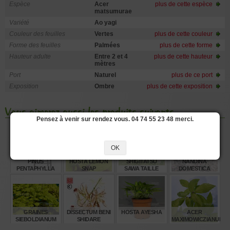
Espèce
Acer
plus de cette espèce
matsumurae
Variété
Ao yagi
Couleur des feuilles
Vertes
plus de cette couleur
Forme des feuilles
Palmées
plus de cette forme
Hauteur adulte
Entre 2 et 4
plus de cette hauteur
mètres
Port
Naturel
plus de ce port
Exposition
Ombre
plus de cette exposition
Vous aimerez aussi les produits suivants
Pensez à venir sur rendez vous. 04 74 55 23 48 merci.
OK
PINUS
HOSTA LEMON
SHIGITATSU
NANDINA
PENTAPHYLLA
SNAP
SAWA TAILLE
DOMESTICA
NASU GOYO
BABY
TWILIGHT ®
REF:21020259
€
€
€
€
2.140,00
14,00
32,00
16,50
GRAINES
DISSECTUM BENI
HOSTA AYESHA
ACER
SIEBOLDIANUM
SHIDARE
MAXIMOWICZIANUM
SEKI NO KEGON
VARIEGATED