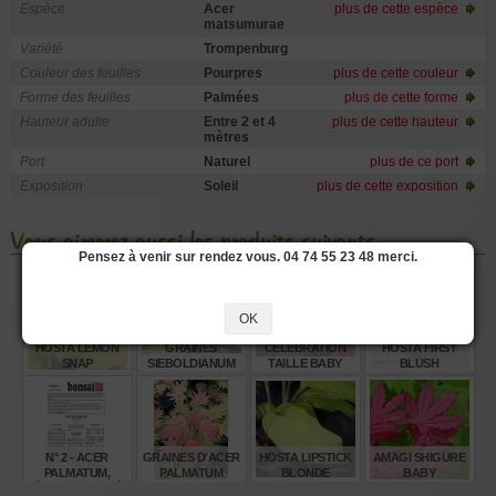
Espèce
Acer
plus de cette espèce
matsumurae
Variété
Trompenburg
Couleur des feuilles
Pourpres
plus de cette couleur
Forme des feuilles
Palmées
plus de cette forme
Hauteur adulte
Entre 2 et 4
plus de cette hauteur
mètres
Port
Naturel
plus de ce port
Exposition
Soleil
plus de cette exposition
Vous aimerez aussi les produits suivants
Pensez à venir sur rendez vous. 04 74 55 23 48 merci.
OK
HOSTA LEMON
GRAINES
CELEBRATION
HOSTA FIRST
SNAP
SIEBOLDIANUM
TAILLE BABY
BLUSH
SEKI NO KEGON
€
€
€
€
14,00
8,00
55,00
13,00
N° 2 - ACER
GRAINES D'ACER
HOSTA LIPSTICK
AMAGI SHIGURE
PALMATUM,
PALMATUM
BLONDE
BABY
ÉRABLE PALMÉ
MOONRISE