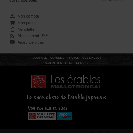
sur rendez-vous
Mon compte
Mon panier
Newsletter
Abonnement RSS
Aide / Services
BOUTIQUE
CONSEILS
PHOTOS
GUY MAILLOT
ACTUALITÉS
LIENS
CONTACT
Le spécialiste de l'érable japonais
Voir nos autres sites