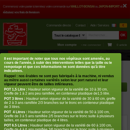
Commencez votre panier ici terminez votre commande sur
MAILLOT-BONSAI
ou
JAPON-IMPORT
et
réduisez vos frais de livraison
Commande directe
Contact
Aide / Services
€
Mon compte
› me connecter
0 article
BOUTIQUE
CONSEILS
PHOTOS
GUY MAILLOT
CONTACT
Il est important de noter que tous nos végétaux sont amenés, au
cours de l'année, à subir des interventions telles que la taille ou le
Boutique
Erables japonais
Acer matsumurae
Trompenburg
rempotage et que ces informations ne sont données qu'à titre
indicatives.
Rappel : nos érables ne sont pas fabriqués à la machine, ni vendus
Rayon à afficher
au mètre aussi certaines variétés selon leur port naturel et leur
vigueur peuvent être de tailles inférieures.
POT
1,5 Litre :
Hauteur selon vigueur de la variété de 10 à 30 cm,
Greffe de 1 à 2 ans peu ramifiée, en conteneur plastique de1,5 litre.
POT
3 litres :
Hauteur selon vigueur de la variété de 30 à 60 cm, greffe
Trompenburg
de 2 à 3 ans ramifiée 2/3 branches sur le tronc en conteneur plastique
de 3 litres.
› Erables japonais › Acer matsumurae
POT
4 Litres :
Hauteur selon vigueur de la variété de 50 à 100 cm,
Greffe de 3 à 5 ans ramifiée 2/5 branches sur le tronc suite à plusieurs
tailles, en conteneur plastique de 4 litres.
ref. : 1045
POT 6.5 Litres :
Hauteur selon vigueur de la variété de 60 à 100 cm,
Greffe de 4 à 6 ans ramifiée 3/6 branches sur le tronc suite à plusieurs