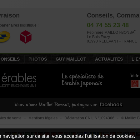
€
€
€
€
38,00
3.840,00
45,00
4,00
1.88
vraison
Conseils, Comma
04 74 55 23 48
partenaires logistique :
Pépinière MAILLOT-BONSAÏ
Le Bois Frazy
01990 RELEVANT - FRANCE
CONSEILS
PHOTOS
GUY MAILLOT
ACTUALITÉS
LIE
Le spécialiste de
Voir
l'érable japonais
facebook
Vous aimez Maillot Bonsaï, partagez sur
les de vente
-
Mentions légales
- Déclaration CNIL N°1094366 - © Maillot Bo
le
 navigation sur ce site, vous acceptez l'utilisation de cookies.