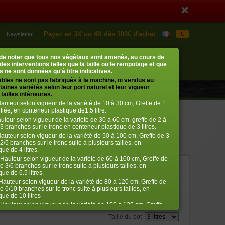
Payez en 3X ou 4X dès 100€ d'achat
€
Newsletter
Mon compte
Mon panier
t de noter que tous nos végétaux sont amenés, au cours de
0 article
› me connecter
 des interventions telles que la taille ou le rempotage et que
 ne sont données qu'à titre indicatives.
ables ne sont pas fabriqués à la machine, ni vendus au
aines variétés selon leur port naturel et leur vigueur
tailles inférieures.
auteur selon vigueur de la variété de 10 à 30 cm, Greffe de 1
fiée, en conteneur plastique de1,5 litre.
uteur selon vigueur de la variété de 30 à 60 cm, greffe de 2 à
3 branches sur le tronc en conteneur plastique de 3 litres.
auteur selon vigueur de la variété de 50 à 100 cm, Greffe de 3
2/5 branches sur le tronc suite à plusieurs tailles, en
ue de 4 litres.
Hauteur selon vigueur de la variété de 60 à 100 cm, Greffe de
e 3/6 branches sur le tronc suite à plusieurs tailles, en
ref. : 11936
ue de 6.5 litres.
auteur selon vigueur de la variété de 80 à 120 cm, Greffe de
€
45,00
e 6/10 branches sur le tronc suite à plusieurs tailles, en
que de 10 litres
Hauteur selon vigueur de la variété de 100 à 120 cm, Greffe
Bien choisir la taille
ifiée 10/12 branches suite à plusieurs tailles, en conteneur
Taille du pot
itres.