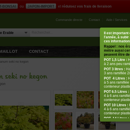
T-BONSAI
ou
JAPON-IMPORT
et
réduisez vos frais de livraison
Commande directe
Contact
Aide / Services
Il est importan
l'année, à subir
ces informations
Rappel : nos ér
mètre aussi cert
MAILLOT
CONTACT
peuvent être de 
POT
1,5 Litre :
H
ianum seki no kegon
à 2 ans peu rami
POT
3 litres :
Ha
3 ans ramifiée 2/
m seki no kegon
POT
4 Litres :
H
à 5 ans ramifiée 
egon
conteneur plastiq
POT 6.5 Litres :
4 à 6 ans ramifié
conteneur plastiq
POT 10 Litres :
H
4 à 6 ans ramifié
conteneur plasti
POT
14 Litres :
de 5 à 8 ans ram
plastique de 14 l