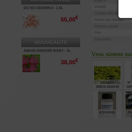
Espèce
Variété
IZU NO ODORIKO - 1.5L
Couleur des feuilles
€
55,00
Forme des feuilles
Hauteur adulte
Port
Exposition
NOUVEAUTÉ
AMAGI SHIGURE BABY - 3L
Vous aimerez aus
€
38,00
GRAINES
N°
SIEBOLDIANUM
SE
SEKI NO KEGON
€
8,00
AQUAMAIL
PA
S