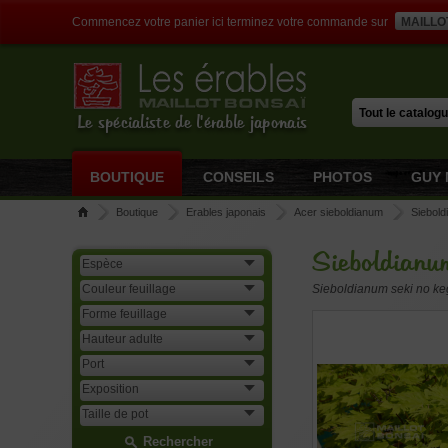
Commencez votre panier ici terminez votre commande sur
MAILLO
Le spécialiste de l'érable japonais
BOUTIQUE
CONSEILS
PHOTOS
GUY 
Boutique
Erables japonais
Acer sieboldianum
Siebold
Sieboldianu
Sieboldianum seki no k
Rechercher