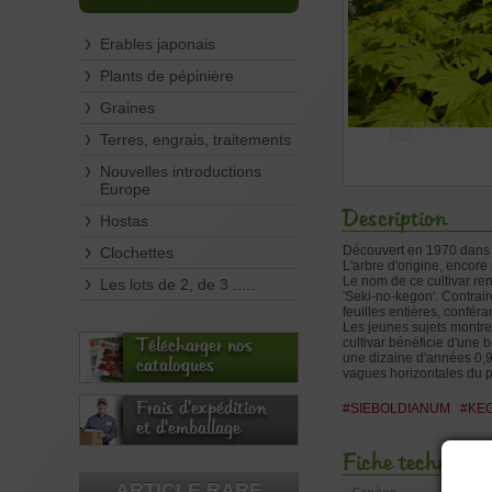
Erables japonais
Plants de pépinière
Graines
Terres, engrais, traitements
Nouvelles introductions
Europe
Description
Hostas
Découvert en 1970 dans l
Clochettes
L'arbre d'origine, encor
Le nom de ce cultivar re
Les lots de 2, de 3 .....
'Seki-no-kegon'. Contrai
feuilles entières, confér
Les jeunes sujets montre
cultivar bénéficie d'une 
Télécharger nos
une dizaine d'années 0,9
catalogues
vagues horizontales du pl
Frais d'expédition
#SIEBOLDIANUM
#KE
et d'emballage
Fiche technique
ARTICLE RARE