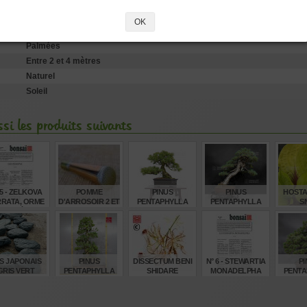
Acer sieboldianum
Sieboldianum seki no kegon
OK
Vertes
Palmées
Entre 2 et 4 mètres
Naturel
Soleil
si les produits suivants
 5 - ZELKOVA
POMME
PINUS
PINUS
HOSTA
RRATA, ORME
D'ARROSOIR 2 ET
PENTAPHYLLA
PENTAPHYLLA
S
DE SIBÉRIE
4 LITRES FORT
REF 12020253
REF: 30060268
DÉBIT.Ø 35 MM
€
€
€
€
4,00
26,00
1.480,00
3.760,00
14
S JAPONAIS
PINUS
DISSECTUM BENI
N° 6 - STEWARTIA
PI
GRIS VERT
PENTAPHYLLA
SHIDARE
MONADELPHA
PENTA
ANBA ISHI
28070221
VARIEGATED
310
BABY