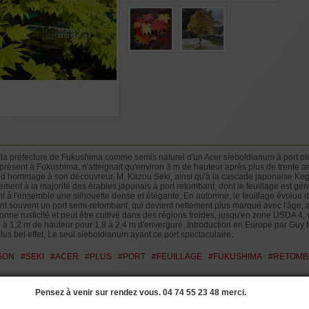
POT 20 Litres :
H
5 à 8 ans ramifi
plastique de 20 l
mais pas spécial
POT 25 Litres :
6 à 9 ans ramifi
plastique de 25 l
a préfecture de Fukushima comme semis naturel d'un Acer sieboldianum à port pleu
e présent à Fukushima, n'atteignait qu'environ 3 m de hauteur après plus de trente
nd hommage à son découvreur, M. Kazou Seki, ainsi qu'à la cascade japonaise Kegon
rement à la majorité des érables japonais à port retombant, dont le feuillage est 
ant à l'ensemble une silhouette dense et élégante. En automne, le feuillage évolue 
nt souvent un port semi-retombant, qui devient nettement plus marqué avec l'âge, a
bonne rusticité et peut être cultivé dans des régions froides, jusqu'en zone USDA 4, 
 à 1,2 m de hauteur pour 1,8 à 2,4 m d'envergure. Introduction en Europe par Guy
us bel effet, Le seul sieboldianum ayant ce port spectaculaire.
GON
#SEKI
#ACER
#PLUS
#PORT
#FEUILLAGE
#FUKUSHIMA
#RETOMB
Pensez à venir sur rendez vous. 04 74 55 23 48 merci.