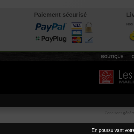
€
10,00
Paiement sécurisé
Li
Nos 
BOUTIQUE
Conditions généra
Traduction Goog
En poursuivant votre