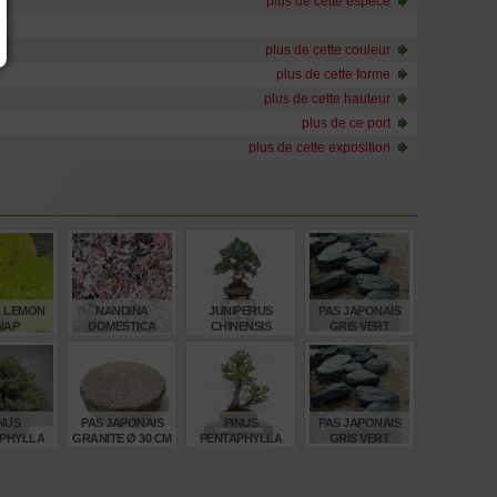
plus de cette espèce
plus de cette couleur
plus de cette forme
plus de cette hauteur
plus de ce port
plus de cette exposition
 LEMON
NANDINA
JUNIPERUS
PAS JAPONAIS
NAP
DOMESTICA
CHINENSIS
GRIS VERT
TWILIGHT ®
1703221
SANBA ISHI
€
€
€
€
,00
16,50
1.240,00
95,00
NUS
PAS JAPONAIS
PINUS
PAS JAPONAIS
PHYLLA
GRANITE Ø 30 CM
PENTAPHYLLA
GRIS VERT
70235
25010221
SANBA ISHI