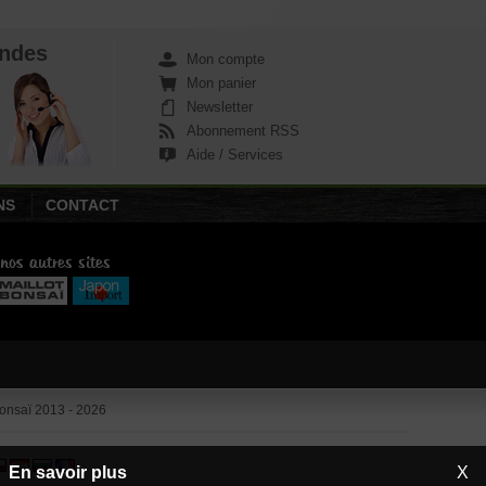
€
€
€
€
5,00
17,00
1.470,00
59,50
ndes
Mon compte
Mon panier
Newsletter
Abonnement RSS
Aide / Services
NS
CONTACT
 nos autres sites
nsaï 2013 - 2026
En savoir plus
X