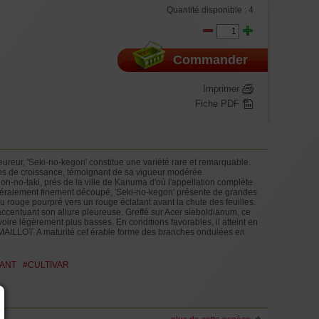
auteur selon vigueur de la variété de 100 à 120 cm, Greffe de
Quantité disponible :
4
ée 10/12 branches suite à plusieurs tailles, en conteneur
itres. Dans cette taille le volume de racines est plus important ,
ement la hauteur du végétal.
Hauteur selon vigueur de la variété de 100 à 120 cm, Greffe de
ée 10/12 branches suite à plusieurs tailles, en conteneur
Commander
itres.
Imprimer
Fiche PDF
reur, 'Seki-no-kegon' constitue une variété rare et remarquable.
 ans de croissance, témoignant de sa vigueur modérée.
-no-taki, prés de la ville de Kanuma d'où l'appellation complète
généralement finement découpé, 'Seki-no-kegon' présente de grandes
du rouge pourpré vers un rouge éclatant avant la chute des feuilles.
ccentuant son allure pleureuse. Greffé sur Acer sieboldianum, ce
voire légèrement plus basses. En conditions favorables, il atteint en
 MAILLOT. A maturité cet érable forme des branches ondulées en
ANT
#CULTIVAR