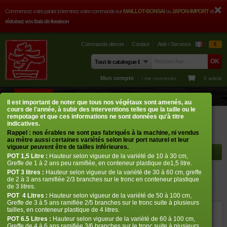
Commencez votre panier ici terminez votre commande sur
MAILLOT-BONSAI
ou
JAPON-IMPORT
et
réduisez vos frais de livraison
Commande directe
Contact
Aide / Services
€
Mon compte
› me connecter
0 article
BOUTIQUE
CONSEILS
PHOTOS
GUY MAILLOT
CONTACT
Il est important de noter que tous nos végétaux sont amenés, au
cours de l'année, à subir des interventions telles que la taille ou le
Boutique
Erables japonais
Acer palmatum
Brandt's dwarf
rempotage et que ces informations ne sont données qu'à titre
indicatives.
Rappel : nos érables ne sont pas fabriqués à la machine, ni vendus
Rayon à afficher
au mètre aussi certaines variétés selon leur port naturel et leur
vigueur peuvent être de tailles inférieures.
POT
1,5 Litre :
Hauteur selon vigueur de la variété de 10 à 30 cm,
Greffe de 1 à 2 ans peu ramifiée, en conteneur plastique de1,5 litre.
POT
3 litres :
Hauteur selon vigueur de la variété de 30 à 60 cm, greffe
Brandt's dwarf
de 2 à 3 ans ramifiée 2/3 branches sur le tronc en conteneur plastique
de 3 litres.
› Erables japonais › Acer palmatum
POT
4 Litres :
Hauteur selon vigueur de la variété de 50 à 100 cm,
Greffe de 3 à 5 ans ramifiée 2/5 branches sur le tronc suite à plusieurs
tailles, en conteneur plastique de 4 litres.
ref. : 228
POT 6.5 Litres :
Hauteur selon vigueur de la variété de 60 à 100 cm,
Greffe de 4 à 6 ans ramifiée 3/6 branches sur le tronc suite à plusieurs