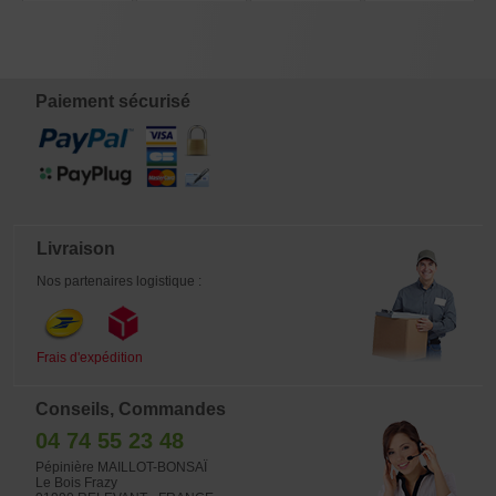
POTENTILLA,
SINENSIS 40-50
SINENSIS 50-60
MOONRISE
SPIREA
CM
CM
€
€
€
€
4,00
12,40
15,80
8,00
Paiement sécurisé
Livraison
Nos partenaires logistique :
Frais d'expédition
Conseils, Commandes
04 74 55 23 48
Pépinière MAILLOT-BONSAÏ
Le Bois Frazy