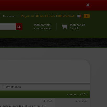
Payez en 3X ou 4X dès 100€ d'achat
€
Newsletter
Mon compte
Mon panier
0 article
› me connecter
Promotions
réponse 1 - 1 / 1
ref : 228
à partir de
dapté aussi a la culture en bac sur