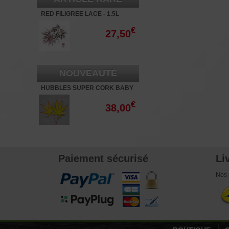
RED FILIGREE LACE - 1.5L
€
27,50
NOUVEAUTÉ
HUBBLES SUPER CORK BABY
- 3L
€
38,00
Paiement sécurisé
Li
Nos 