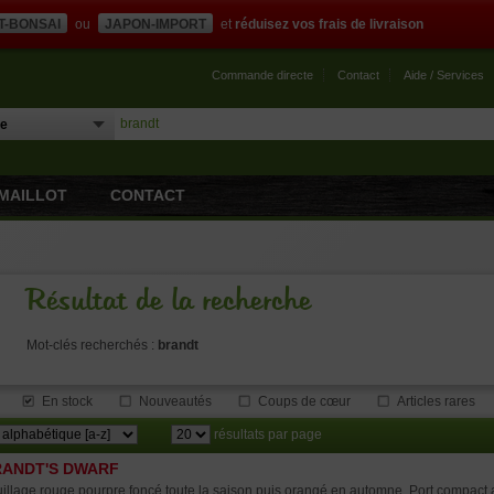
T-BONSAI
ou
JAPON-IMPORT
et
réduisez vos frais de livraison
Commande directe
Contact
Aide / Services
MAILLOT
CONTACT
Résultat de la recherche
Mot-clés recherchés :
brandt
En stock
Nouveautés
Coups de cœur
Articles rares
résultats par page
ANDT'S DWARF
illage rouge pourpre foncé toute la saison puis orangé en automne. Port compact a