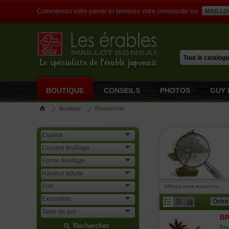
Commencez votre panier ici terminez votre commande sur
MAILLO
Le spécialiste de l'érable japonais
BOUTIQUE
CONSEILS
PHOTOS
GUY 
Boutique
Rechercher
Affinez votre recherche...
BR
Rechercher
Feu