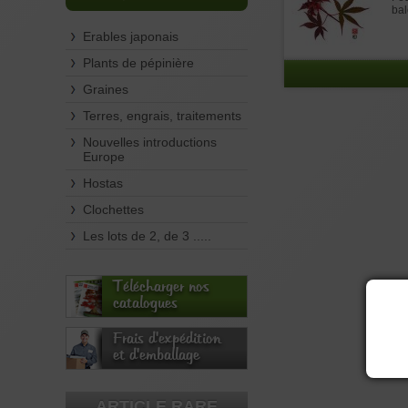
bal
Erables japonais
Plants de pépinière
Graines
Terres, engrais, traitements
Nouvelles introductions
Europe
Hostas
Clochettes
Les lots de 2, de 3 .....
Télécharger nos
catalogues
Frais d'expédition
et d'emballage
ARTICLE RARE