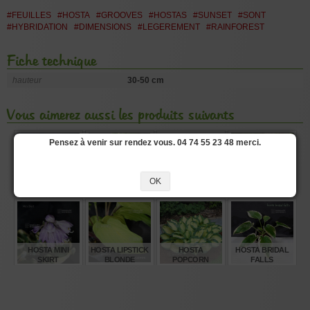
#FEUILLES
#HOSTA
#GROOVES
#HOSTAS
#SUNSET
#SONT
#HYBRIDATION
#DIMENSIONS
#LEGEREMENT
#RAINFOREST
Fiche technique
hauteur
30-50 cm
Vous aimerez aussi les produits suivants
Pensez à venir sur rendez vous. 04 74 55 23 48 merci.
OK
HOSTA WHEEE!
HOSTA BLUE
N° 2 - ACER
HOSTA COAST
BERRY À LA
PALMATUM,
TO COAST
MODE
ÉRABLE PALMÉ
(SUITE)
€
€
€
€
15,00
8,00
4,00
12,00
HOSTA MINI
HOSTA LIPSTICK
HOSTA
HOSTA BRIDAL
SKIRT
BLONDE
POPCORN
FALLS
€
€
€
€
12,00
12,00
12,00
12,00