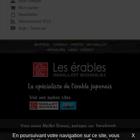
Mon compte
Mon panier
Newsletter
Abonnement RSS
Aide / Services
BOUTIQUE
CONSEILS
PHOTOS
GUY MAILLOT
ACTUALITÉS
LIENS
CONTACT
Le spécialiste de l'érable japonais
Voir nos autres sites
facebook
Vous aimez Maillot Bonsaï, partagez sur
En poursuivant votre navigation sur ce site, vous
X
Conditions générales de vente
-
Mentions légales
- Déclaration CNIL N°1094366 -