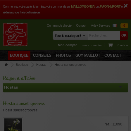
Commencez votre panier ici terminez votre commande sur
MAILLOT-BONSAI
ou
JAPON-IMPORT
et
réduisez vos frais de livraison
Commande directe
Contact
Aide / Services
€
Mon compte
› me connecter
0 article
BOUTIQUE
CONSEILS
PHOTOS
GUY MAILLOT
CONTACT
Boutique
Hostas
Hosta sunset grooves
Rayon à afficher
Hosta sunset grooves
Hosta sunset grooves
ref. : 11090