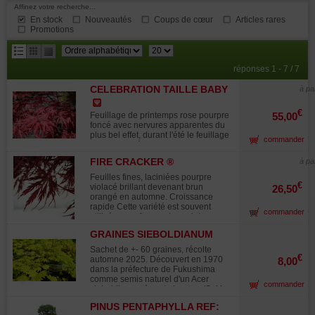
Affinez votre recherche...
En stock
Nouveautés
Coups de cœur
Articles rares
Promotions
résultats
réponses 1 - 7 / 7
par
CELEBRATION TAILLE BABY
page
à pa
€
Feuillage de printemps rose pourpre
55,00
foncé avec nervures apparentes du
plus bel effet, durant l'été le feuillage
commander
devient foncé avec de nouvelles
pousses rouge vif et en automne
FIRE CRACKER ®
à pa
coloration rouge orangé. Grande
feuille de +- 5/8 cm de largeur a
Feuilles fines, laciniées pourpre
maturité. Une des plus belles
€
violacé brillant devenant brun
26,50
variétés de ces 15 dernières
orangé en automne. Croissance
années. Pot de 3 litres 30/40 cm de
rapide Cette variété est souvent
commander
hauteur. Unique en son genre de par
utilisée pour former des sujets en
sa vigueur et sa robustesse,
plateaux dans les jardins japonais
supporte le plein soleil. Obtention
GRAINES SIEBOLDIANUM
grâce à sa vigueur et son port
des USA de Talon Buchholz Oregon.
SEKI NO KEGON
compact. Sélection hollandaise.
Sachet de +- 60 graines, récolte
Dernière vue en plein soleil chez
Variété protégée ® sous License
€
automne 2025. Découvert en 1970
8,00
son obtenteur. Un de mes préférés
multiplication interdite.
dans la préfecture de Fukushima
par sa vigueur, son coloris éclatant
comme semis naturel d'un Acer
saura faire le bonheur de tous les
commander
sieboldianum à port pleureur, 'Seki-
jardiniers. Nouvelle introduction en
no-kegon' constitue une variété rare
Europe Guy MAILLOT Voir les petits
PINUS PENTAPHYLLA REF:
et remarquable. L'arbre d'origine,
ici: https://www.maillot-