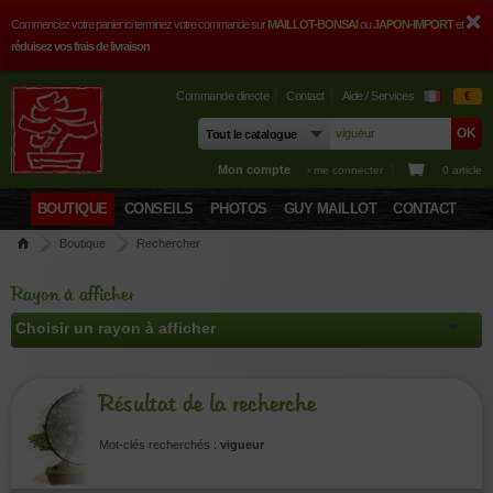
Commencez votre panier ici terminez votre commande sur
MAILLOT-BONSAI
ou
JAPON-IMPORT
et
réduisez vos frais de livraison
Commande directe
Contact
Aide / Services
€
Mon compte
› me connecter
0 article
BOUTIQUE
CONSEILS
PHOTOS
GUY MAILLOT
CONTACT
Boutique
Rechercher
Rayon à afficher
Résultat de la recherche
Mot-clés recherchés :
vigueur