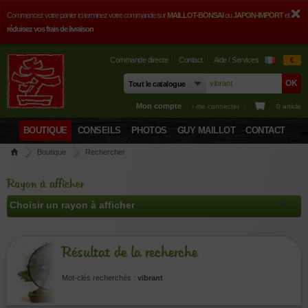
Commencez votre panier ici terminez votre commande sur
MAILLOT-BONSAI
ou
JAPON-IMPORT
et
réduisez vos frais de livraison
Commande directe
Contact
Aide / Services
€
Mon compte
› me connecter
0 article
BOUTIQUE
CONSEILS
PHOTOS
GUY MAILLOT
CONTACT
Boutique
Rechercher
Rayon à afficher
Résultat de la recherche
Mot-clés recherchés :
vibrant