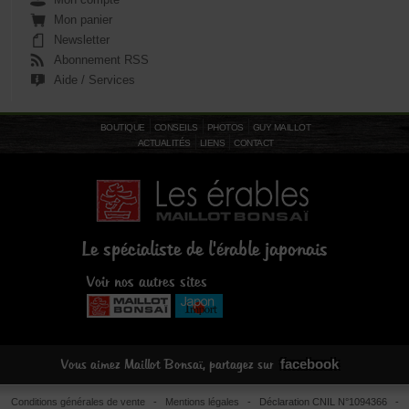
Mon panier
Newsletter
Abonnement RSS
Aide / Services
BOUTIQUE
CONSEILS
PHOTOS
GUY MAILLOT
ACTUALITÉS
LIENS
CONTACT
Le spécialiste de l'érable japonais
Voir nos autres sites
facebook
Vous aimez Maillot Bonsaï, partagez sur
Conditions générales de vente
-
Mentions légales
- Déclaration CNIL N°1094366 -