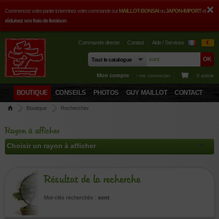
Commencez votre panier ici terminez votre commande sur
MAILLOT-BONSAI
ou
JAPON-IMPORT
et
réduisez vos frais de livraison
Commande directe
Contact
Aide / Services
€
Mon compte
› me connecter
0 article
BOUTIQUE
CONSEILS
PHOTOS
GUY MAILLOT
CONTACT
Boutique
Rechercher
Rayon à afficher
Résultat de la recherche
Mot-clés recherchés :
sont