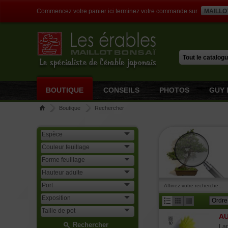
Commencez votre panier ici terminez votre commande sur
MAILLO
Le spécialiste de l'érable japonais
BOUTIQUE
CONSEILS
PHOTOS
GUY 
Boutique
Rechercher
Affinez votre recherche...
A
Rechercher
Lar