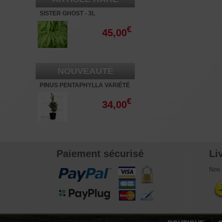
SISTER GHOST - 3L
€
45,00
NOUVEAUTÉ
PINUS PENTAPHYLLA VARIÉTÉ
"RYU JU" POT 3 LITRES
€
34,00
Paiement sécurisé
Li
Nos 