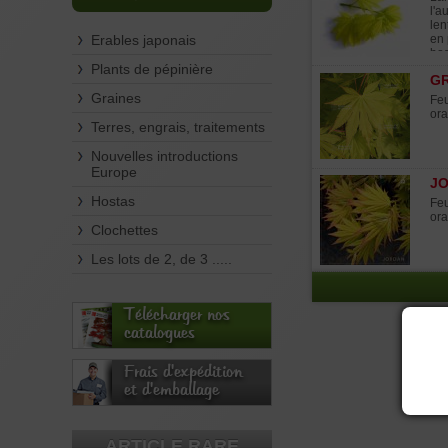
l'a
len
Erables japonais
en 
bos
Plants de pépinière
GR
Graines
Feu
ora
Terres, engrais, traitements
Nouvelles introductions
Europe
J
Hostas
Feu
ora
Clochettes
Les lots de 2, de 3 .....
Télécharger nos
catalogues
Frais d'expédition
et d'emballage
ARTICLE RARE