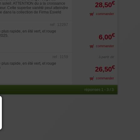
€
28,50
in soleil. ATTENTION du a la croissance
teur. Cette superbe variété peut atteindre
e dans la collection de Firma Esveld
commander
ref : 12297
plus rapide, en été vert, et rouge
€
6,00
 2025.
commander
ref : 1159
à partir de
plus rapide, en été vert, et rouge
€
26,50
®
commander
réponses 1 - 3 / 3