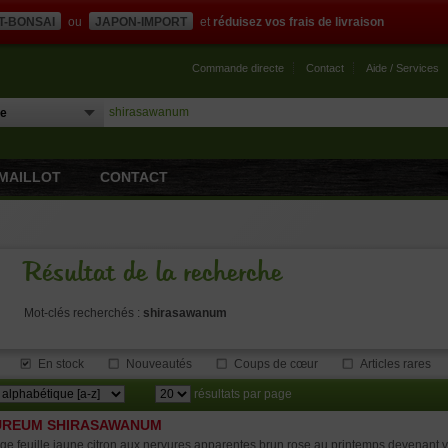
T-BONSAI
ou
JAPON-IMPORT
et
réduisez vos frais de livraison
Commande directe
Contact
Aide / Services
MAILLOT
CONTACT
Résultat de la recherche
Mot-clés recherchés :
shirasawanum
En stock
Nouveautés
Coups de cœur
Articles rares
résultats par page
UREUM SHIRASAWANUM
ge feuille jaune citron aux nervures apparentes brun rose au printemps devenant v