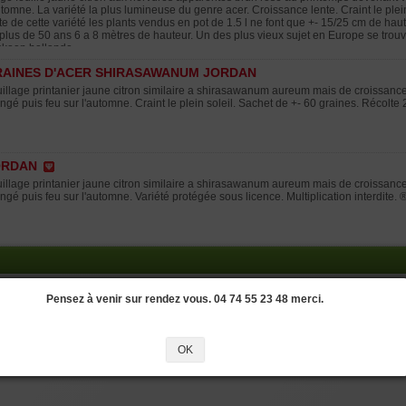
utomne. La variété la plus lumineuse du genre acer. Croissance lente. Craint le ple
te de cette variété les plants vendus en pot de 1.5 l ne font que +- 15/25 cm de hau
plus de 50 ans 6 a 8 mètres de hauteur. Un des plus vieux sujet en Europe se trouv
koop hollande.
AINES D'ACER SHIRASAWANUM JORDAN
illage printanier jaune citron similaire a shirasawanum aureum mais de croissance 
ngé puis feu sur l'automne. Craint le plein soleil. Sachet de +- 60 graines. Récolte
ORDAN
illage printanier jaune citron similaire a shirasawanum aureum mais de croissance 
ngé puis feu sur l'automne. Variété protégée sous licence. Multiplication interdite. 
Pensez à venir sur rendez vous. 04 74 55 23 48 merci.
OK