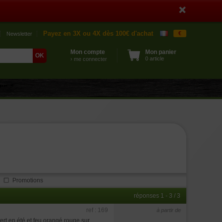
Payez en 3X ou 4X dès 100€ d'achat
€
Newsletter
Mon compte
Mon panier
0 article
› me connecter
Promotions
réponses 1 - 3 / 3
ref : 169
à partir de
ert en été et feu orangé rouge sur