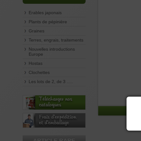
Erables japonais
Plants de pépinière
Graines
Terres, engrais, traitements
Nouvelles introductions
Europe
Hostas
Clochettes
Les lots de 2, de 3 .....
Télécharger nos
catalogues
Frais d'expédition
et d'emballage
ARTICLE RARE