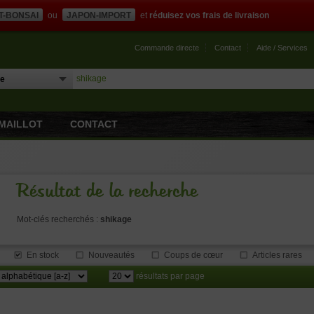
T-BONSAI
ou
JAPON-IMPORT
et
réduisez vos frais de livraison
Commande directe
Contact
Aide / Services
MAILLOT
CONTACT
Résultat de la recherche
Mot-clés recherchés :
shikage
En stock
Nouveautés
Coups de cœur
Articles rares
résultats par page