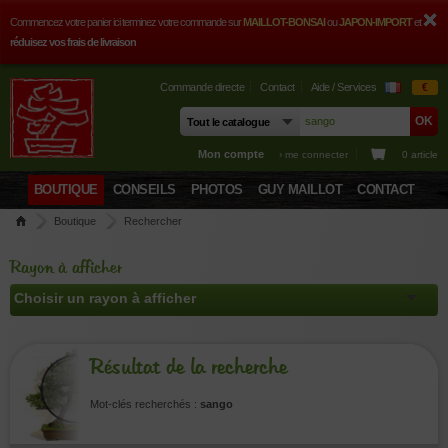
Commencez votre panier ici terminez votre commande sur
MAILLOT-BONSAI
ou
JAPON-IMPORT
et
réduisez vos frais de livraison
Commande directe
Contact
Aide / Services
€
Mon compte
› me connecter
0 article
BOUTIQUE
CONSEILS
PHOTOS
GUY MAILLOT
CONTACT
Boutique
Rechercher
Rayon à afficher
Résultat de la recherche
Mot-clés recherchés :
sango