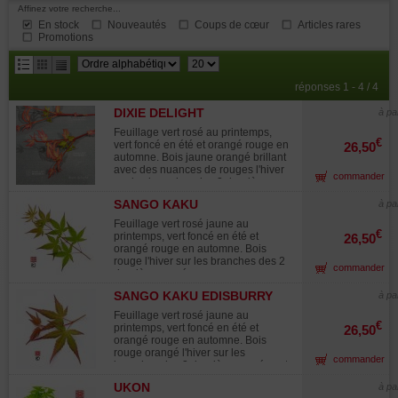
Affinez votre recherche...
En stock
Nouveautés
Coups de cœur
Articles rares
Promotions
résultats
réponses 1 - 4 / 4
par
DIXIE DELIGHT
page
à pa
Feuillage vert rosé au printemps,
€
vert foncé en été et orangé rouge en
26,50
automne. Bois jaune orangé brillant
avec des nuances de rouges l'hiver
commander
sur les branches des 2 dernières
années Croissance rapide. Cette
SANGO KAKU
à pa
variété porte un bois en hiver d'une
teinte plus lumineuse que la variété
Feuillage vert rosé jaune au
sango kaki . L'incidence du froid sur
€
printemps, vert foncé en été et
26,50
cette variété est spectaculaire avec
orangé rouge en automne. Bois
le début de l'hiver le bois se teinte
rouge l'hiver sur les branches des 2
commander
de rouge mais quand les
dernières années.
températures sont plus basses le
bois devient jaune. Une variété
SANGO KAKU EDISBURRY
à pa
unique en son genre et très originale
Feuillage vert rosé jaune au
qui mettra de la couleur dans vos
€
printemps, vert foncé en été et
26,50
massifs en hiver.
orangé rouge en automne. Bois
rouge orangé l'hiver sur les
commander
branches des 2 dernières années et
à une croissance plus rapide. Le
UKON
à pa
cultivar edisburry porte un bois en