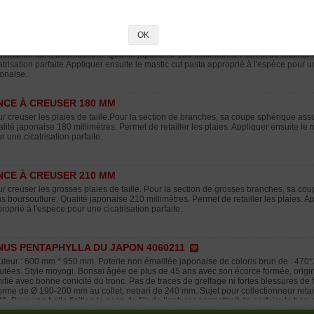
lle aura lieu courant juin, les tiges qui se sont developpées depuis le printemps seront
printemps, mais en conservant une paire de feuilles supplémentaires. Tout en tenan
nsaï
NCE À CREUSER 150 MM
OK
r creuser les petites plaies de taille. Pour la section de Ø 6/8 mm de branches, s
atrisation sans boursouflure. Qualité japonaise 150 millimètres. Permet de retailler
atrisation parfaite.Appliquer ensuite le mastic cut pasta approprié à l'espèce pour un
onaise.
NCE À CREUSER 180 MM
r creuser les plaies de taille.Pour la section de branches, sa coupe sphérique assu
lité japonaise 180 millimètres. Permet de retailler les plaies. Appliquer ensuite le 
r une cicatrisation parfaite.
NCE À CREUSER 210 MM
r creuser les grosses plaies de taille. Pour la section de grosses branches, sa co
s boursouflure. Qualité japonaise 210 millimètres. Permet de retailler les plaies. Ap
roprié à l'espèce pour une cicatrisation parfaite.
NUS PENTAPHYLLA DU JAPON 4060211
teur : 600 mm * 950 mm. Poterie non émaillée japonaise de coloris brun de : 470*
utées. Style moyogi. Bonsaï âgée de plus de 45 ans avec son écorce formée, origin
ifié avec bonne conicité du tronc. Pas de traces de greffage ni fortes blessures de fi
rme de Ø 190-200 mm au collet, nebari de 240 mm. Sujet pour collectionneur reta
0. Pour une belle finition la pose de fils de ligatures permettrait de parfaire la be
embre 2021 après désaiguillage.