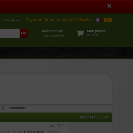
Payez en 3X ou 4X dès 100€ d'achat
€
Newsletter
Mon compte
Mon panier
0 article
› me connecter
Promotions
réponses 1 - 9 / 9
ref : 1180
mne jaune d'or. Espèce type. Livré en