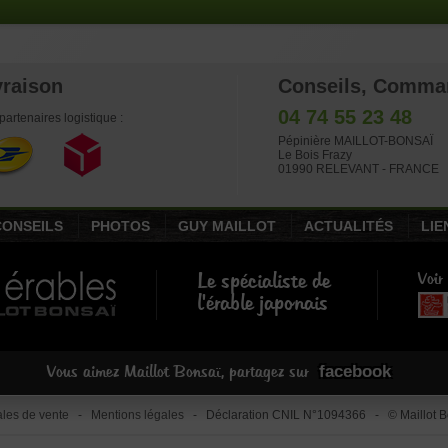
vraison
Conseils, Comma
04 74 55 23 48
partenaires logistique :
Pépinière MAILLOT-BONSAÏ
Le Bois Frazy
01990 RELEVANT - FRANCE
CONSEILS
PHOTOS
GUY MAILLOT
ACTUALITÉS
LIE
Le spécialiste de
Voir
l'érable japonais
facebook
Vous aimez Maillot Bonsaï, partagez sur
les de vente
-
Mentions légales
- Déclaration CNIL N°1094366 - © Maillot Bo