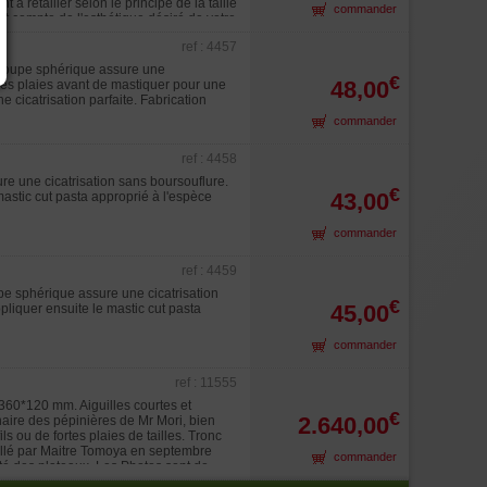
 à retailler selon le principe de la taille
commander
t compte de l'esthétique désiré de votre
ref : 4457
a coupe sphérique assure une
€
48,00
 les plaies avant de mastiquer pour une
e cicatrisation parfaite. Fabrication
commander
ref : 4458
re une cicatrisation sans boursouflure.
€
43,00
mastic cut pasta approprié à l'espèce
commander
ref : 4459
upe sphérique assure une cicatrisation
€
45,00
pliquer ensuite le mastic cut pasta
commander
ref : 11555
360*120 mm. Aiguilles courtes et
€
2.640,00
aire des pépinières de Mr Mori, bien
ls ou de fortes plaies de tailles. Tronc
illé par Maitre Tomoya en septembre
commander
auté des plateaux. Les Photos sont de