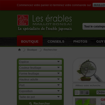
Commencez votre panier ici terminez votre commande sur
MAILLO
Le spécialiste de l'érable japonais
BOUTIQUE
CONSEILS
PHOTOS
GUY 
Boutique
Rechercher
Affinez votre recherche...
GI
Rechercher
Feu