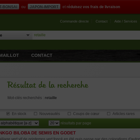
T-BONSAI
ou
JAPON-IMPORT
et
réduisez vos frais de livraison
Commande directe
Contact
Aide / Services
MAILLOT
CONTACT
Résultat de la recherche
Mot-clés recherchés :
retaille
En stock
Nouveautés
Coups de cœur
Articles rares
résultats par page
NKGO BILOBA DE SEMIS EN GODET
illage vert vif de printemps vert foncé en été puis passe par des colorations d'auto