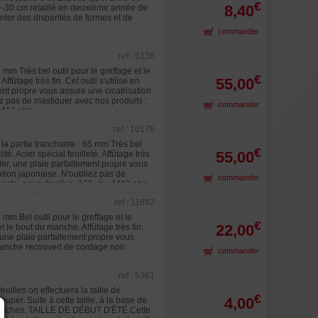
€
8,40
e +-30 cm retaillé en deuxième année de
nter des disparités de formes et de
commander
ref : 6136
mm Très bel outil pour le greffage et le
€
55,00
ffûtage très fin. Cet outil s'utilise en
ment propre vous assure une cicatrisation
z pas de mastiquer avec nos produits :
commander
4413.php
ref : 10176
la partie tranchante : 65 mm Très bel
€
55,00
té. Acier spécial feuilleté. Affûtage très
iller, une plaie parfaitement propre vous
ation japonaise. N'oubliez pas de
commander
t_pasta_pour_feuillus_160_g_-4413.php
ref : 11882
mm Bel outil pour le greffage et le
€
22,00
et le bout du manche. Affûtage très fin.
r, une plaie parfaitement propre vous
manche recouvert de cordage noir.
commander
ref : 5361
lles on effectuera la taille de
€
4,00
uper. Suite à cette taille, à la base de
 branches. TAILLE DE DÉBUT D'ÉTÉ Cette