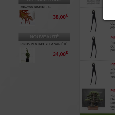
tai
de 
MIKAWA NISHIKI - 4L
bo
PI
€
38,00
Pou
cic
cic
jap
NOUVEAUTÉ
PI
Pou
PINUS PENTAPHYLLA VARIÉTÉ
Qua
"RYU JU" POT 3 LITRES
pou
€
34,00
PI
Pou
san
app
PI
Hau
ble
ram
éno
202
nov