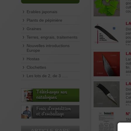
god
cul
Erables japonais
cou
Plants de pépinière
LA
Graines
Dim
par
Terres, engrais, traitements
pou
par
Nouvelles introductions
htt
Europe
LA
Hostas
Lam
out
Clochettes
fin
ass
Les lots de 2, de 3 .....
mas
LA
Dim
Télécharger nos
par
catalogues
Cet
ass
N'o
Frais d'expédition
et d'emballage
N°
TAI
pri
cha
ARTICLE RARE