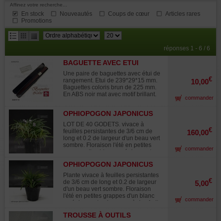
Affinez votre recherche...
En stock
Nouveautés
Coups de cœur
Articles rares
Promotions
résultats
réponses 1 - 6 / 6
par
BAGUETTE AVEC ETUI
page
533170
Une paire de baguettes avec étui de
€
rangement. Etui de 239*29*15 mm.
10,00
Baguettes coloris brun de 225 mm.
En ABS noir mat avec motif brillant.
commander
OPHIOPOGON JAPONICUS
MINOR GODET LOT DE 40
LOT DE 40 GODETS. vivace à
POTS
€
feuilles persistantes de 3/6 cm de
160,00
long et 0.2 de largeur d'un beau vert
sombre. Floraison l'été en petites
commander
grappes d'un blanc rosé donnant
naissances à des fruits similaires
OPHIOPOGON JAPONICUS
aux myrtilles d'un violet bleu vif
MINOR GODET PLASTIQUE
surprenant . Pante livrée en godet
Plante vivace à feuilles persistantes
plastique souple de Ø 6 cm. Touffe
€
de 3/6 cm de long et 0.2 de largeur
5,00
forte, très dense, issue de division
d'un beau vert sombre. Floraison
en troisième année de culture Plante
l'été en petites grappes d'un blanc
commander
originale aux feuilles brillantes,
rosé donnant naissances à des fruits
utilisée aussi bien en kusamono
similaires aux myrtilles d'un violet
qu'en massif au jardin. Protection
TROUSSE À OUTILS
bleu vif surprenant . Pante livrée en