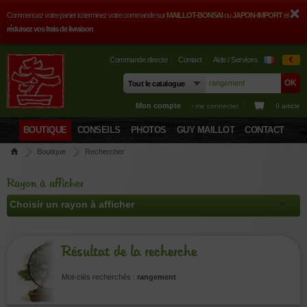
Commencez votre panier ici terminez votre commande sur
MAILLOT-BONSAI
ou
JAPON-IMPORT
et
réduisez vos frais de livraison
Commande directe
Contact
Aide / Services
€
Mon compte
› me connecter
0 article
BOUTIQUE
CONSEILS
PHOTOS
GUY MAILLOT
CONTACT
Boutique
Rechercher
Rayon à afficher
Résultat de la recherche
Mot-clés recherchés :
rangement