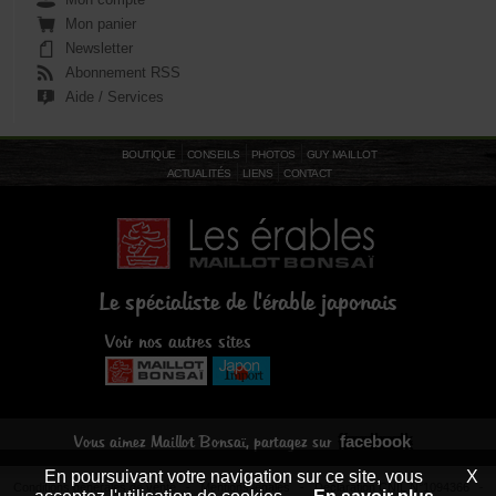
Mon panier
Newsletter
Abonnement RSS
Aide / Services
BOUTIQUE
CONSEILS
PHOTOS
GUY MAILLOT
ACTUALITÉS
LIENS
CONTACT
Le spécialiste de l'érable japonais
Voir nos autres sites
facebook
Vous aimez Maillot Bonsaï, partagez sur
En poursuivant votre navigation sur ce site, vous
X
Conditions générales de vente
-
Mentions légales
- Déclaration CNIL N°1094366 -