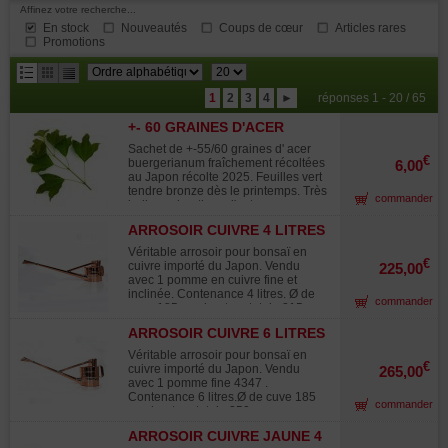
Affinez votre recherche...
En stock
Nouveautés
Coups de cœur
Articles rares
Promotions
résultats
1
2
3
4
►
réponses 1 - 20 / 65
par
+- 60 GRAINES D'ACER
page
BUERGERIANUM
Sachet de +-55/60 graines d' acer
€
buergerianum fraîchement récoltées
6,00
au Japon récolte 2025. Feuilles vert
tendre bronze dès le printemps. Très
commander
belles colorations d'automne rouge
orangé. Croissance rapide. Mode
ARROSOIR CUIVRE 4 LITRES
d'emploi inclus dans le sachet.
L'érable de burger est de culture
Véritable arrosoir pour bonsaï en
facile et de croissance rapide, il est
€
cuivre importé du Japon. Vendu
225,00
très souvent formé en bonsaï par les
avec 1 pomme en cuivre fine et
professionnels et les amateurs
inclinée. Contenance 4 litres. Ø de
commander
japonais car pratiquement tous les
cuve 185 mm hauteur totale 215
styles de bonsaï sont réalisables.
mm. Longueur de bec 500 mm. Avec
Planté au jardin ce sera un bel
ARROSOIR CUIVRE 6 LITRES
grille de filtration au
arbuste d'ornement il a la
remplissage.Poignée de maintien
Véritable arrosoir pour bonsaï en
particularité a l'âge adulte d'voir une
renforcée. Utilisé par tous les
€
cuivre importé du Japon. Vendu
265,00
écorce qui se desquame comme
professionnels du bonsaï
avec 1 pomme fine 4347 .
celle du platane. Chez maillot
Japonais.Filtre inclus. Si vous avez
Contenance 6 litres.Ø de cuve 185
bonsai nous l'utilisons avec succès
commander
de l'eau non calcaire elle sera
mm hauteur totale 250 mm.
en formation de haies décoratives.
préférable à la culture de vos petits
Longueur de bec 500 mm. Avec
arbres. Diamètre de l'embouchure
ARROSOIR CUIVRE JAUNE 4
grille de filtration au remplissage.