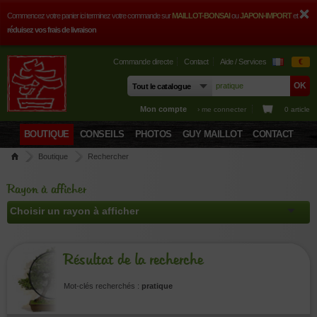
Commencez votre panier ici terminez votre commande sur
MAILLOT-BONSAI
ou
JAPON-IMPORT
et
réduisez vos frais de livraison
Commande directe
Contact
Aide / Services
€
Mon compte
› me connecter
0 article
BOUTIQUE
CONSEILS
PHOTOS
GUY MAILLOT
CONTACT
Boutique
Rechercher
Rayon à afficher
Résultat de la recherche
Mot-clés recherchés :
pratique