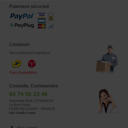
BONSAÏ .Si vous la raccordez à un
tuyau d'arrosage et au système
Paiement sécurisé
Gardena vous pourrez même ajouter
un robinet pour pouvoir régler le
débit. Vraiment pratique!
Livraison
Nos partenaires logistique :
Frais d'expédition
Conseils, Commandes
04 74 55 23 48
Pépinière MAILLOT-BONSAÏ
Le Bois Frazy
01990 RELEVANT - FRANCE
sur rendez-vous
Mon compte