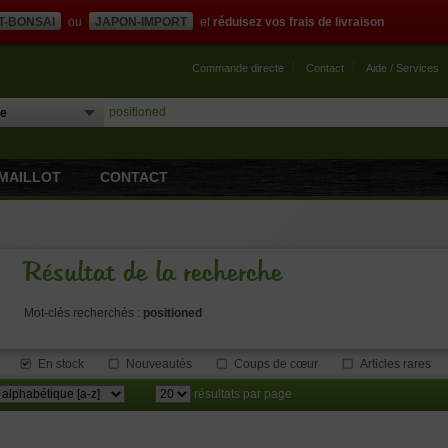
T-BONSAI
ou
JAPON-IMPORT
et
réduisez vos frais de livraison
Commande directe
Contact
Aide / Services
MAILLOT
CONTACT
Résultat de la recherche
Mot-clés recherchés :
positioned
En stock
Nouveautés
Coups de cœur
Articles rares
résultats par page