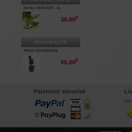
DIANA VERKADE - 4L
€
38,00
NOUVEAUTÉ
PINUS THUNBERGII
"KOTOBUKI" 40-60 CM.
€
55,00
Paiement sécurisé
Li
Nos 