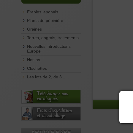
Erables japonais
Plants de pépinière
Graines
Terres, engrais, traitements
Nouvelles introductions
Europe
Hostas
Clochettes
Les lots de 2, de 3 .....
Télécharger nos
catalogues
Frais d'expédition
et d'emballage
ARTICLE RARE