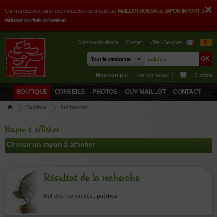
Commencez votre panier ici terminez votre commande sur
MAILLOT-BONSAI
ou
JAPON-IMPORT
et
réduisez vos frais de livraison
Commande directe
Contact
Aide / Services
€
Mon compte
› me connecter
0 article
BOUTIQUE
CONSEILS
PHOTOS
GUY MAILLOT
CONTACT
Boutique
Rechercher
Rayon à afficher
Résultat de la recherche
Mot-clés recherchés :
patches