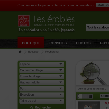
Commencez votre panier ici terminez votre commande sur
MAILLO
Le spécialiste de l'érable japonais
BOUTIQUE
CONSEILS
PHOTOS
GUY 
Boutique
Rechercher
Affinez votre recherche...
MA
Rechercher
Un 