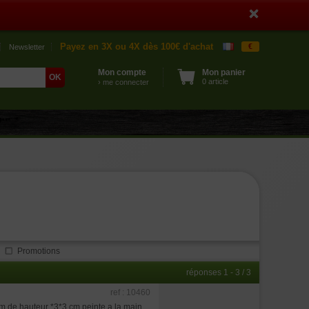
Payez en 3X ou 4X dès 100€ d'achat
€
Newsletter
Mon compte
Mon panier
0 article
› me connecter
Promotions
réponses 1 - 3 / 3
ref : 10460
m de hauteur *3*3 cm peinte a la main