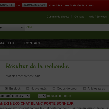
T-BONSAI
ou
JAPON-IMPORT
et
réduisez vos frais de livraison
Commande directe
Contact
Aide / Services
MAILLOT
CONTACT
Résultat de la recherche
Mot-clés recherchés :
ollie
En stock
Nouveautés
Coups de cœur
Articles rares
résultats par page
NEKI NEKO CHAT BLANC PORTE BONHEUR
maneki-neko souvent nommé le chat porte-bonheur . Figurine en terre cuite de 5 c