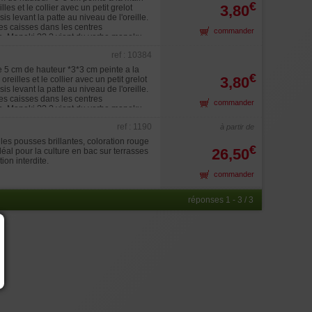
€
3,80
s et le collier avec un petit grelot
s levant la patte au niveau de l'oreille.
es caisses dans les centres
commander
une. Maneki ?? ? vient du verbe maneku
o ? ? désigne le « chat ». Il s'agit donc
ref : 10384
tte droite l'argent. On trouve des maneki-
s.
 5 cm de hauteur *3*3 cm peinte a la
€
3,80
illes et le collier avec un petit grelot
s levant la patte au niveau de l'oreille.
es caisses dans les centres
commander
une. Maneki ?? ? vient du verbe maneku
 ? ? désigne le « chat ». Il s'agit donc
ref : 1190
à partir de
tte droite l'argent. On trouve des maneki-
s.
les pousses brillantes, coloration rouge
€
26,50
éal pour la culture en bac sur terrasses
ion interdite.
commander
réponses 1 - 3 / 3