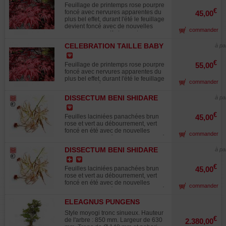
Meriggioli. Pas à pas : Travail d'un
Feuillage de printemps rose pourpre
pin sylvestre de culture par Giacomo
€
foncé avec nervures apparentes du
45,00
Pappalardo. Un rebondissement
plus bel effet, durant l'été le feuillage
inattendu : Bjorn Bjorholm met en
devient foncé avec de nouvelles
commander
forme un If du Japon. On se croirait à
pousses rouge vif et en automne
Omiya : Le Showa Kinen Park à
coloration rouge orangé. Grande
Tokyo abrite des Bonsaï d'exception.
CELEBRATION TAILLE BABY
à pa
feuille de +- 5/8 cm de largeur a
L'arbre creux : Reprise en mains
maturité. Une des plus belles
d'un Fusain par Ralph Beckers. Suivi
variétés de ces 15 dernières
€
Feuillage de printemps rose pourpre
55,00
d'un arbre : 40 ans de la vie d'une
années. Pot de 3 litres 30/40 cm de
foncé avec nervures apparentes du
forêt de mélèzes créée par Armando
hauteur. Unique en son genre de par
plus bel effet, durant l'été le feuillage
Dal Col en 1975. Entretien : Quels
commander
sa vigueur et sa robustesse,
devient foncé avec de nouvelles
travaux effectuer en Hiver ?
supporte le plein soleil. Obtention
pousses rouge vif et en automne
des USA de Talon Buchholz Oregon.
DISSECTUM BENI SHIDARE
à pa
coloration rouge orangé. Grande
Dernière vue en plein soleil chez
VARIEGATED
feuille de +- 5/8 cm de largeur a
son obtenteur. Un de mes préférés
maturité. Une des plus belles
€
Feuilles laciniées panachées brun
45,00
par sa vigueur, son coloris éclatant
variétés de ces 15 dernières
rose et vert au débourrement, vert
saura faire le bonheur de tous les
années. Pot de 3 litres 30/40 cm de
foncé en été avec de nouvelles
jardiniers. Nouvelle introduction en
commander
hauteur. Unique en son genre de par
pousses panachées et jaune orangé
Europe Guy MAILLOT Voir les petits
sa vigueur et sa robustesse,
en automne. Un des rares dissectum
ici: https://www.maillot-
supporte le plein soleil. Obtention
DISSECTUM BENI SHIDARE
à pa
panaché. Très original supporte le
erable.com/recherche/2/12185 Les
des USA de Talon Buchholz Oregon.
VARIEGATED BABY
plein soleil pour une plus belle
érables en pot de 10 litres ont
Dernière vue en plein soleil chez
coloration de son feuillage. Rare en
€
environ 8 à 10 ans et mesurent
Feuilles laciniées panachées brun
45,00
son obtenteur. Un de mes préférés
culture pour collectionneur. Attention
environ 100 cm. Vraiment de beaux
rose et vert au débourrement, vert
par sa vigueur, son coloris éclatant
croissance assez lente les érables
sujets.
foncé en été avec de nouvelles
saura faire le bonheur de tous les
commander
en pot de 3 litres mesurent environ
pousses panachées et jaune orangé
jardiniers. Nouvelle introduction en
15-25 cm seulement.
en automne. Un des rares dissectum
Europe Guy MAILLOT Voir les petits
ELEAGNUS PUNGENS
panaché. Très original supporte le
ici: https://www.maillot-
15040221
plein soleil pour une plus belle
erable.com/recherche/2/12185
Style moyogi tronc sinueux. Hauteur
coloration de son feuillage. Rare en
€
"Face à la demande croissante en
de l'arbre : 850 mm. Largeur de 630
2.380,00
culture pour collectionneur. Attention