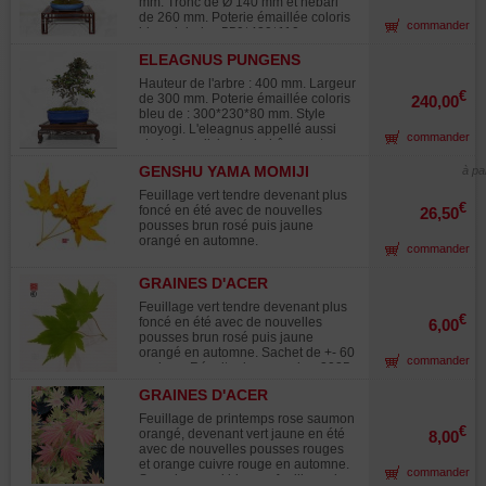
Europe pour les variétés de
mm. Tronc de Ø 140 mm et nebari
croissance assez lente les érables
collection, je propose cette année
de 260 mm. Poterie émaillée coloris
commander
en pot de 3 litres mesurent environ
des plantes de qualité. Ces plantes,
bleu clair de : 550*420*110 mm.
10-15 cm seulement. Face à la
jeunes et d'une hauteur comprise
L'eleagnus appelé aussi chalef ou
demande croissante en Europe pour
ELEAGNUS PUNGENS
entre 10 et 20 centimètres, sont
olivier de bohême est un arbuste à
les variétés de collection, je propose
MACULATA AUREA 12020258
parfaites pour enrichir vos
feuillage semi persistant ovale au
Hauteur de l'arbre : 400 mm. Largeur
cette année des plantes de qualité
collections dès le début de leur
revers argenté. Les nouvelles
€
de 300 mm. Poterie émaillée coloris
240,00
plus jeunes. Ces plantes, jeunes et
développement." Attention elles
pousses sont de couleur cuivre et s
bleu de : 300*230*80 mm. Style
d'une hauteur comprise entre 10 et
devront reste absolument dans leur
es fleurs parfumées sont petites d'un
moyogi. L'eleagnus appellé aussi
20 centimètres, sont parfaites pour
commander
pot d'origine pot jusqu'au printemps
coloris jaune cireux. Elles laisseront
chalef ou olivier de bohême est un
enrichir vos collections dès le début
2026.
place à des fruits de la forme d'une
arbuste à feuillage persistant vert
de leur développement. Attention
olive brun rougeâtre de 8/ a 12 mm
GENSHU YAMA MOMIJI
à pa
panaché de marbrures jaunes, ovale
elles devront rester absolument
en fin de saison. Sujet âgé de plus
au revers argenté. Les nouvelles
dans leur pot d'origine jusqu'au
Feuillage vert tendre devenant plus
de 50 ans, issu de prélèvement avec
pousses sont de couleur cuivre et s
€
printemps 2026. Un apport d'engrais
foncé en été avec de nouvelles
26,50
ses plateaux formés et sa très belle
es fleurs parfumées sont petites d'un
dans le substrat a déjà été fait il
pousses brun rosé puis jaune
écorce. Demande absolument du
coloris jaune cireux. Elles laisseront
apportera suffisamment de
orangé en automne.
plein soleil. Sans aucunes blessures
commander
place à des fruits de la forme d'une
nourriture pour toute l'année 2026.
de fils ou de fortes plaies de tailles.
olive brun rougeâtre de 8/ a 12 mm
Suivez de près vos arrosages et
Très bonne conicité de tronc, belle
en fin de saison. Sujet âgé de plus
GRAINES D'ACER
abritez du vent, une place à mi-
base racinaire. Pour collectionneur,
de 10 ans, issu de bouture avec ses
PALMATUM GENSHU YAMA
ombre lui conviendra au mieux.
son écorce est parfaitement formée
Feuillage vert tendre devenant plus
plateaux formés. Demande
MOMIJI
€
le mouvement de son tronc est
foncé en été avec de nouvelles
6,00
absolument du plein soleil. Sans
gracieux en parfaite harmonie avec
pousses brun rosé puis jaune
aucunes blessures de fils ou de
ses plateaux denses. Il peut se
orangé en automne. Sachet de +- 60
fortes plaies de tailles. Vendu sans
commander
regarder des deux faces toutes les
graines. Récolte de novembre 2025.
tablette. Photographié en février
deux de toute beauté. Photographié
2025. tablette non comprise.
GRAINES D'ACER
en avril 2025 . Vendu sans sa
PALMATUM MOONRISE
tablette. Origine Pépinière Me Shiino
Feuillage de printemps rose saumon
Kentaro Shizuoka ken.
€
orangé, devenant vert jaune en été
8,00
avec de nouvelles pousses rouges
et orange cuivre rouge en automne.
commander
Superbe aussi bien en feuillage de