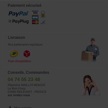
Pour la petite histoire il est né en
multiplication interdite.
2006 d'un semis de nandina
Paiement sécurisé
domestica. L'obtenteur japonais se
nomme Mr Sakaue de colorful
garden à OSAKA il a ensuite vendu
la license aux USA puis ensuite en
Europe pour la Hollande où il a été
primé au célèbre salon Plantarium a
Boskoop. Actuellement variété
protégée ® multiplication interdite.
Les deux dernières vues montrent la
Livraison
plante issu du premier semis et ses
5000 descendants dans le tunnel de
Nos partenaires logistique :
Mr SAKAUE qui les gardait tel un
trésor, merci à lui de nous avoir fait
partager cette superbe obtention.
Frais d'expédition
Conseils, Commandes
04 74 55 23 48
Pépinière MAILLOT-BONSAÏ
Le Bois Frazy
01990 RELEVANT - FRANCE
sur rendez-vous
Mon compte