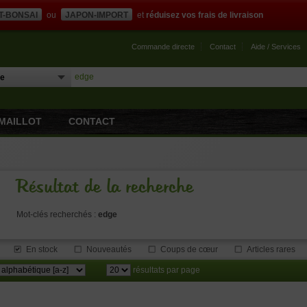
T-BONSAI
ou
JAPON-IMPORT
et
réduisez vos frais de livraison
Commande directe
Contact
Aide / Services
MAILLOT
CONTACT
Résultat de la recherche
Mot-clés recherchés :
edge
En stock
Nouveautés
Coups de cœur
Articles rares
résultats par page