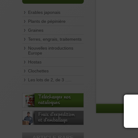
Erables japonais
Plants de pépinière
Graines
Terres, engrais, traitements
Nouvelles introductions
Europe
Hostas
Clochettes
Les lots de 2, de 3 .....
Télécharger nos
catalogues
Frais d'expédition
et d'emballage
ARTICLE RARE