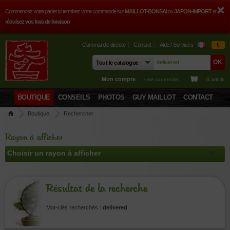
Commencez votre panier ici terminez votre commande sur
MAILLOT-BONSAI
ou
JAPON-IMPORT
et
réduisez vos frais de livraison
Commande directe
Contact
Aide / Services
€
Mon compte
› me connecter
0 article
BOUTIQUE
CONSEILS
PHOTOS
GUY MAILLOT
CONTACT
Boutique
Rechercher
Rayon à afficher
Résultat de la recherche
Mot-clés recherchés :
delivered