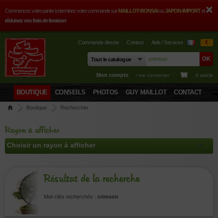
Commencez votre panier ici terminez votre commande sur
MAILLOT-BONSAI
ou
JAPON-IMPORT
et
réduisez vos frais de livraison
Commande directe
Contact
Aide / Services
€
Mon compte
› me connecter
0 article
BOUTIQUE
CONSEILS
PHOTOS
GUY MAILLOT
CONTACT
Boutique
Rechercher
Rayon à afficher
Résultat de la recherche
Mot-clés recherchés :
crimson