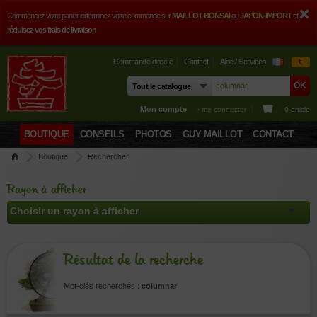
Commencez votre panier ici terminez votre commande sur
MAILLOT-BONSAI
ou
JAPON-IMPORT
et
réduisez vos frais de livraison
Commande directe
Contact
Aide / Services
€
Mon compte
› me connecter
0 article
BOUTIQUE
CONSEILS
PHOTOS
GUY MAILLOT
CONTACT
Boutique
Rechercher
Rayon à afficher
Résultat de la recherche
Mot-clés recherchés :
columnar