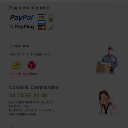
vous avez tout sous la main! Set de
base pour débuter, une bonne idée
Paiement sécurisé
cadeau !
Livraison
Nos partenaires logistique :
Frais d'expédition
Conseils, Commandes
04 74 55 23 48
Pépinière MAILLOT-BONSAÏ
Le Bois Frazy
01990 RELEVANT - FRANCE
sur rendez-vous