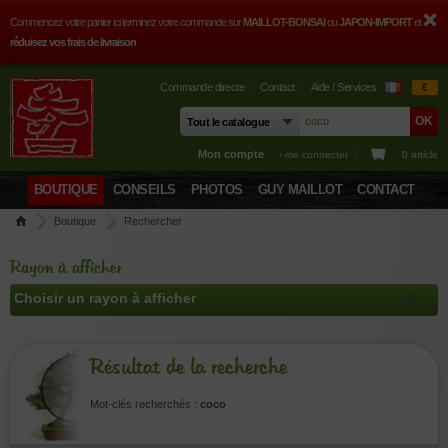
Commencez votre panier ici terminez votre commande sur
MAILLOT-BONSAI
ou
JAPON-IMPORT
et
réduisez vos frais de livraison
Commande directe
Contact
Aide / Services
€
Mon compte
› me connecter
0 article
BOUTIQUE
CONSEILS
PHOTOS
GUY MAILLOT
CONTACT
Boutique
Rechercher
Rayon à afficher
Résultat de la recherche
Mot-clés recherchés :
coco