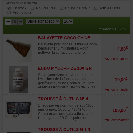
Affinez votre recherche...
En stock
Nouveautés
Coups de cœur
Articles rares
Promotions
résultats
réponses 1 - 7 / 7
par
BALAYETTE COCO CHINE
page
Balayette pour bonsaï. Fibre de coco
€
longueur 145 millimètres. Pour
4,80
nettoyer la surface de la terre .
commander
ENDO MYCORHIZE 100 GR
Ces mycorhizes conviennent pour
€
les arbres de la famille des érables,
10,00
genévriers , frênes, ormes , fruitiers
et arbres tropicaux.Flacon de +- 100
commander
Gr. Fortement recommandé lors de
prélèvements yamadori. Sous forme
TROUSSE À OUTILS N° 4
de sable à mélanger lors du
1BA,1FIL,1CGP,1PCO180MM.
rempotage à raison de 1 à 3
1 Trousse en skai noir de 235*205
bouchons par arbre au contact des
€
mm fermée. Ouverte 430*240 mm.
100,00
racines. Pour vos bonsaïs lors des
Comprenant une balayette coco, un
rempotages, pour les arbres avec
fil de ligature 80 Gr, 1 paire de
commander
des difficultés de croissance suite à
ciseaux grosses poignées 180 mm,
des problèmes racinaires .
1 pince concave 180 mm.. Cette
(traitements, excès d'eau, pourriture
TROUSSE À OUTILS N°1 1
trousse permet de ranger au