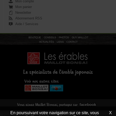
Mon compte
Mon panier
Newsletter
Abonnement RSS
Aide / Services
BOUTIQUE
CONSEILS
PHOTOS
GUY MAILLOT
ACTUALITÉS
LIENS
CONTACT
Le spécialiste de l'érable japonais
Voir nos autres sites
facebook
Vous aimez Maillot Bonsaï, partagez sur
En poursuivant votre navigation sur ce site, vous
X
Conditions générales de vente
-
Mentions légales
- Déclaration CNIL N°1094366 -