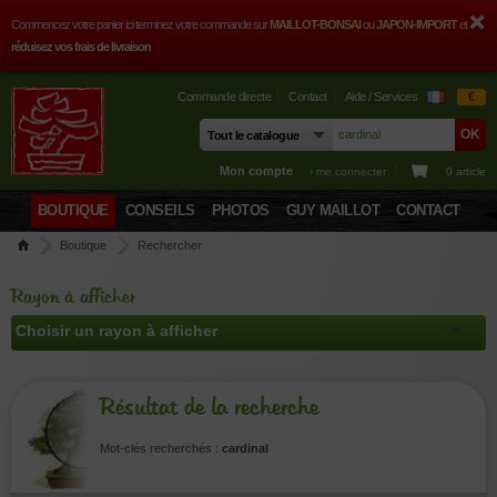
Commencez votre panier ici terminez votre commande sur
MAILLOT-BONSAI
ou
JAPON-IMPORT
et
réduisez vos frais de livraison
Commande directe
Contact
Aide / Services
€
Mon compte
› me connecter
0 article
BOUTIQUE
CONSEILS
PHOTOS
GUY MAILLOT
CONTACT
Boutique
Rechercher
Rayon à afficher
Résultat de la recherche
Mot-clés recherchés :
cardinal